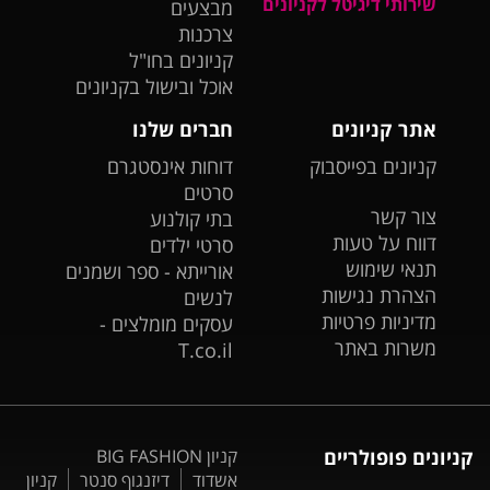
שירותי דיגיטל לקניונים
מבצעים
צרכנות
קניונים בחו"ל
אוכל ובישול בקניונים
אתר קניונים
חברים שלנו
קניונים בפייסבוק
דוחות אינסטגרם
סרטים
צור קשר
בתי קולנוע
דווח על טעות
סרטי ילדים
תנאי שימוש
אורייתא - ספר ושמנים
הצהרת נגישות
לנשים
מדיניות פרטיות
עסקים מומלצים -
משרות באתר
T.co.il
קניונים פופולריים
קניון BIG FASHION
אשדוד
דיזנגוף סנטר
קניון