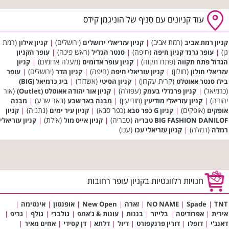
עוד קניונים עם סניף של הוניגמן קידס
(רמת אביב)
(ירושלים)
(רמת
קניון רמת אביב
|
קניון עזריאלי ירושלים
|
קניון אילון
גן)
(חיפה)
(ראש פינה)
|
עופר גרנד קניון חיפה
|
סנטר הגליל
|
עופר הקניון
(פתח תקוה)
(מעלה אדומים)
הגדול פתח תקווה
|
קניון עופר אדומים
|
קניון
(חולון)
(חיפה)
(ירושלים)
עזריאלי חולון
|
קניון עזריאלי חיפה
|
קניון הדר
|
עופר
(קרית עקרון)
(אשדוד)
בילו סנטר אאוטלט
|
קניון הסיטי
|
ביג כרמיאל (BIG)
(כרמיאל)
(עפולה)
(אור
|
קניון פרנדלי בעמק
|
קניון אור יהודה אאוטלט (Outlet)
יהודה)
(מודיעין)
(באר שבע)
|
קניון עזריאלי מודיעין
|
מבנה באר שבע
|
מבנה
(אופקים)
(כפר סבא)
(נתניה)
אופקים
|
קניון G כפר סבא
|
קניון עיר ימים
|
קניון
(טבריה)
(אילת)
BIG FASHION DANILOF טבריה
|
קניון אייס מול
|
קניון עזריאלי
(רמלה)
(עכו)
רמלה
|
קניון עזריאלי עכו
חנויות רלוונטיות בקניון עופר רחובות
TNT
|
Spade
|
NO NAME
|
זארה
|
New Open
|
אופנטון
|
אינטימה
|
אירית
|
אפרודיטה
|
בלייזר
|
בננות
|
עונות & ג'אמפ
|
גולברי
|
גולף
|
גריפ
|
דאנג'י
|
דופלו
|
דורין פרנקפורט
|
דיזל
|
דלתא
|
דן קסידי
|
אחים מאיר
|