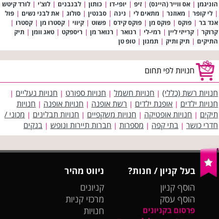
הוניגמן
|
אס ווייר (היינס)
|
זיפ
|
יופי-דו
|
כותון
|
לבנבנים
|
לוצ'י
|
לורד קיטש
|
לי קופר
|
מאוזנר
|
מתאים לי
|
נינה
|
סבנטין
|
סולוג
|
את לבני נשים
|
פול
אנד בר
|
פוקס
|
פוקס מן
|
פוקס קידס
|
פשוט
|
קיווי
|
קסטרו מן
|
קסטרו
|
קרוקר
|
קרייזי ליין
|
רמי-לי
|
רנואר
|
רנואר מן
|
ריספקט
|
טאג וומן
|
תיק
התיקים
|
תיק ותיק
|
תמנון
|
טופ טן
חנויות לפי תחום
חנויות רשת (כללי)
חנויות חשמל
חנויות ספורט
חנויות נעליים
|
|
|
|
חנויות ילדים
אופנת ילדים
רשת אופנה
חנויות אופנה
חנויות
|
|
|
|
תיקים
חנויות אופטיקה
חנויות משקפיים
חנויות תבלינים
מכוני /
|
|
|
|
חדרי כושר
בתי קפה
מספרות
חברות תיירות ונופש
בנקים
|
|
|
|
בעל קניון / חנות?
ניווט מהיר
הוסף קניון
קניונים
הוסף עסק
מרכזי קניות
פרסום בקניונים
חנויות