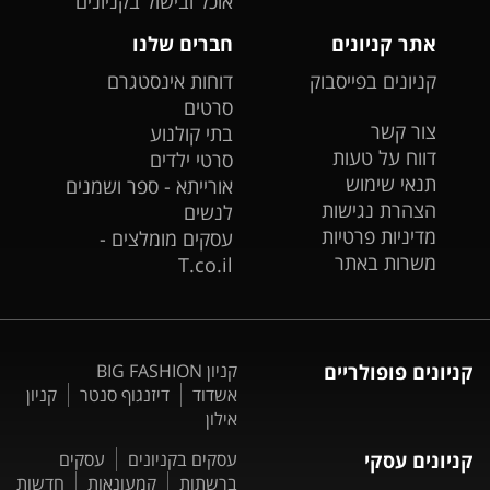
אוכל ובישול בקניונים
אתר קניונים
חברים שלנו
קניונים בפייסבוק
דוחות אינסטגרם
סרטים
צור קשר
בתי קולנוע
דווח על טעות
סרטי ילדים
תנאי שימוש
אורייתא - ספר ושמנים
הצהרת נגישות
לנשים
מדיניות פרטיות
עסקים מומלצים -
משרות באתר
T.co.il
קניונים פופולריים
קניון BIG FASHION
אשדוד
דיזנגוף סנטר
קניון
אילון
קניונים עסקי
עסקים בקניונים
עסקים
ברשתות
קמעונאות
חדשות