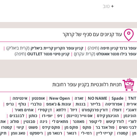
+
טוב
עוד קניונים עם סניף של קרוקר
(חיפה)
(קרית ביאליק)
עופר גרנד קניון חיפה
|
קניון עופר הקריון קריית ביאליק
|
(קרית עקרון)
(חיפה)
עופר בילו סנטר אאוטלט
|
קניון סיטי סנטר OUTLET
חנויות רלוונטיות בקניון עופר רחובות
TNT
|
Spade
|
NO NAME
|
זארה
|
New Open
|
אופנטון
|
אינטימה
|
אירית
|
אפרודיטה
|
בלייזר
|
בננות
|
עונות & ג'אמפ
|
גולברי
|
גולף
|
גריפ
|
דאנג'י
|
דופלו
|
דורין פרנקפורט
|
דיזל
|
דלתא
|
דן קסידי
|
אחים מאיר
|
הוניגמן
|
הוניגמן קידס
|
אס ווייר (היינס)
|
זיפ
|
יופי-דו
|
כותון
|
לבנבנים
|
לוצ'י
|
לורד קיטש
|
לי קופר
|
מאוזנר
|
מתאים לי
|
נינה
|
סבנטין
|
סולוג
|
את
לבני נשים
|
פול אנד בר
|
פוקס
|
פוקס מן
|
פוקס קידס
|
פשוט
|
קיווי
|
קסטרו
מן
|
קסטרו
|
קרייזי ליין
|
רמי-לי
|
רנואר
|
רנואר מן
|
ריספקט
|
טאג וומן
|
תיק