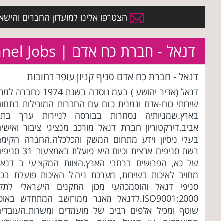
הצטרפו אלינו למועדון החברים והישארו 
דנאל - חברת כח אדם | Danel Jobs
דנאל - חברת כח אדם סניף קניון עופר רחובות
דנאל (אדיר יהושע ) בעמ נוסדה בשנת 1974 כחברה 
שירותי כוח-אדם ונמנית כיום עם החברות המובילות בתחום
בארץ.שמניותיה נסחרות בבורסה לניירות ערך בתל
אביב.דירקטוריון חברת דנאל מורכב מנציגי ציבור ואישים
בעלי ניסיון וידע מתחום המשק והכלכלה.החברה הקימה
רשת סניפים ארצית וכיום היא פועלת באמצעות 31
של כא, הפרושים ברחבי הארץ.הצוות המקצועי ב דנאל
מחויב לאיכות בשירות, מערכת ניהול האיכות פועלת בכל
סניפי דנאל והוסמכהעי מכון התקנים הישראלי לתקן
ISO9001:2000.לדנאל מאגר ממוחשב המתחדש באופ
שוטף ומכיל אלפים רבים של מועמדים ומשרות.העובדים