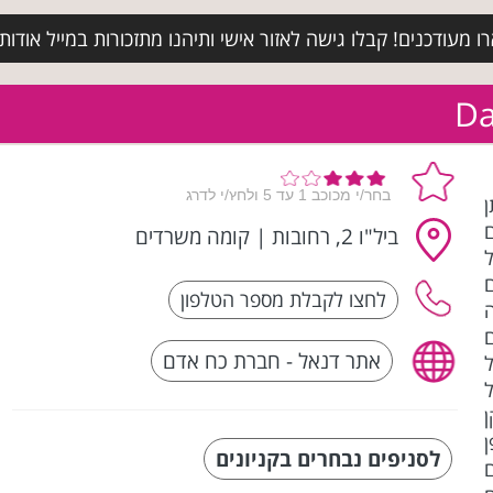
מעודכנים! קבלו גישה לאזור אישי ותיהנו מתזכורות במייל אודות א
למתן
ביל"ו 2, רחובות
|
קומה משרדים
 סניפים
אתר דנאל - חברת כח אדם
ן
לסניפים נבחרים בקניונים