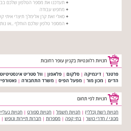
+
תעדכנו את מספר הטלפון שלכם בב
+
מחפש עבודה
+
סאלי זאת קרן אלימלך תיצרי איתי קש
+
המספר טלפון שלכם הוחלף ..או נותק
חנויות רלוונטיות בקניון עופר רחובות
פרטנר
דינמיקה
סלקום
פלאפון
וול סטריט אינסטיטיוט
|
|
|
|
הדים
מכון מור
מפעל הפיס
משרד התחבורה
נאטורפיל
|
|
|
|
חנויות לפי תחום
חנויות רשת (כללי)
חנויות חשמל
חנויות ספורט
חנויות נעליי
|
|
|
מכוני / חדרי כושר
בתי קפה
מספרות
חברות תיירות ונופש
|
|
|
|