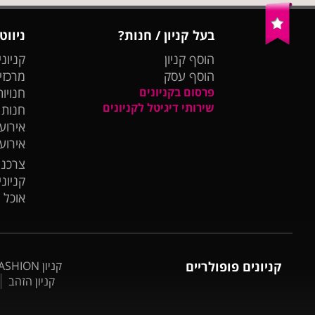
בעל קניון / חנות?
ניווט
הוסף קניון
קניוני
הוסף עסק
מרכזי
פרסום בקניונים
חנויות
שירותי דיגיטל לקניונים
חנות
אירועי
אירוע
צרכנו
קניונ
אוכל 
קניונים פופולריים
קניון BIG FASHION אשדוד
קניון הזהב