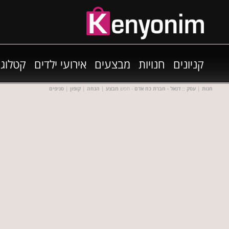
קניונים
חנויות
מבצעים
אירועי ילדים
קטלוגי
חנות
|
עסק
::
דנאל - חברת כח אדם
- חפש
מבצע
|
הנחה
|
קופון
|
סניפים