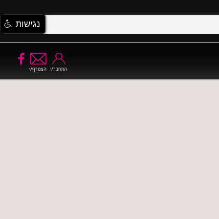
נגישות
התחבר/י
הצטרף/י