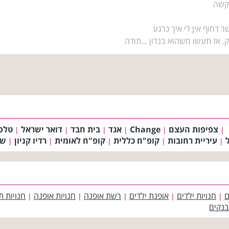
קשה
ר דחוף אין לי איך כרגע
. אז תעשו משהוא בנדון ...תודה
צפיפות העצם
Change
אגד
בית חבד
דואר ישראל
טלס
|
|
|
|
|
|
עיריית רחובות
קופ"ח כללית
קופ"ח לאומית
רדיו קניון
שו
|
|
|
|
|
ם
חנויות ילדים
אופנת ילדים
רשת אופנה
חנויות אופנה
חנויות ת
|
|
|
|
|
בנקים