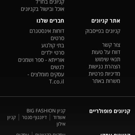
קניונים בחו"ל
אוכל ובישול בקניונים
אתר קניונים
חברים שלנו
קניונים בפייסבוק
דוחות אינסטגרם
סרטים
צור קשר
בתי קולנוע
דווח על טעות
סרטי ילדים
תנאי שימוש
אורייתא - ספר ושמנים
הצהרת נגישות
לנשים
מדיניות פרטיות
עסקים מומלצים -
משרות באתר
T.co.il
קניונים פופולריים
קניון BIG FASHION
אשדוד
דיזנגוף סנטר
קניון
אילון
עסקים בקניונים
עסקים