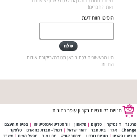
היית בחנות? מתכנן/ת ללכת? שתף/י אותנו
ואת החברים!
הוסיפו חוות דעת
היו הראשונים לכתוב כאן תגובה/ביקורת אודות
החנות
חנויות רלוונטיות בקניון עופר רחובות
פרטנר
|
דינמיקה
|
סלקום
|
פלאפון
|
וול סטריט אינסטיטיוט
|
צפיפות העצם
|
Change
|
אגד
|
בית חבד
|
דואר ישראל
|
דנאל - חברת כח אדם
|
טלסקר
|
מודיעין הקניון
|
מוניות גורדון
|
מיסטר קוויק
|
מכון מור
|
מפעל הפיס
|
משרד