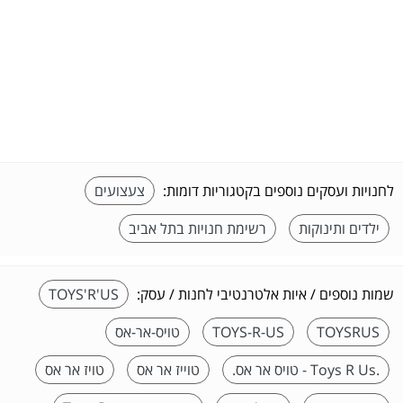
לחנויות ועסקים נוספים בקטגוריות דומות:
צעצועים
ילדים ותינוקות
רשימת חנויות בתל אביב
שמות נוספים / איות אלטרנטיבי לחנות / עסק:
TOYS'R'US
TOYSRUS
TOYS-R-US
טויס-אר-אס
.Toys R Us - טויס אר אס.
טוייז אר אס
טויז אר אס