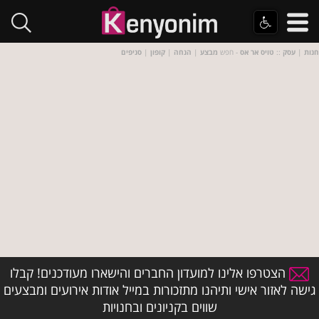
חנות
|
עסק
::
טויס אר אס
- חפש
מבצע
|
הנחה
|
קופון
|
סניפים
הצטרפו אלינו למועדון החברים והישארו מעודכנים! קבלו
גישה לאזור אישי ותיהנו מתזכורות במייל אודות אירועים ומבצעים
שווים בקניונים ובחנויות