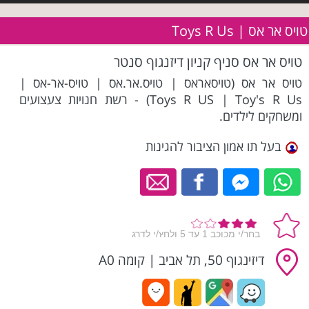
טויס אר אס | Toys R Us
טויס אר אס סניף קניון דיזנגוף סנטר
טויס אר אס (טויסאראס | טויס.אר.אס | טויס-אר-אס |
Toys R US | Toy's R Us) - רשת חנויות צעצועים
ומשחקים לילדים.
בעל תו אמון הציבור להגינות
דיזינגוף 50, תל אביב
|
קומה A0