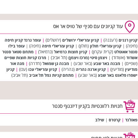
עוד קניונים עם סניף של טויס אר אס
(רעננה)
(ירושלים)
קניון רננים
|
קניון עזריאלי ירושלים
|
עופר גרנד קניון חיפה
(חיפה)
(חולון)
(חיפה)
|
קניון עזריאלי חולון
|
קניון עזריאלי חיפה
|
עופר בילו
(קרית עקרון)
(כרמיאל)
סנטר אאוטלט
|
קניון חוצות כרמיאל
|
מתחם סטאר סנטר
(אשדוד)
(תל אביב)
אשדוד
|
ויצמן סיטי (מרכז ויצמן)
|
מרכז קניות חוצות שפיים
(שפיים)
(באר שבע)
(חדרה)
|
מבנה באר שבע
|
מבנה גן שמואל
|
מגה אור
(מודיעין)
(נהריה)
(עכו)
מודיעין
|
קניון ארנה נהריה
|
קניון עזריאלי עכו
|
קניון
(באר שבע)
(תל אביב)
ישפרו פלאנט באר שבע
|
מתחם קניות נמל תל אביב
חנויות רלוונטיות בקניון דיזנגוף סנטר
פאזלנד
|
קרטרס
|
שילב