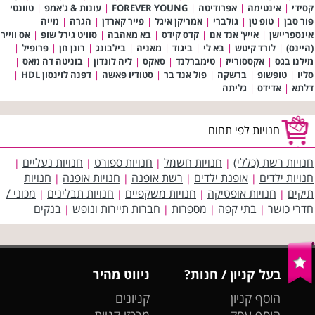
קסידי
|
אינטימה
|
אפרודיטה
|
FOREVER YOUNG
|
עונות & ג'אמפ
|
טוונטי
פור סבן
|
טופ טן
|
גולברי
|
אמריקן איגל
|
פייר קארדן
|
הגרה
|
מייה
אינספריישן
|
אייץ' אנד אם
|
קדס קידס
|
בא מאהבה
|
סוויט גירל שופ
|
אס ווייר
(היינס)
|
לורד קיטש
|
בא לי
|
ביגוד
|
מאניה
|
בילבונג
|
רונן חן
|
פרופיל
|
מילנו בגס
|
אקססורייז
|
טימברלנד
|
סאקס
|
ליה לונדון
|
בוניטה דה מאס
|
סליו
|
טופשופ
|
ברשקה
|
פול אנד בר
|
סטודיו פאשה
|
דפנה לוינסון HDL
|
דלתא
|
אדידס
|
גליתה
חנויות לפי תחום
חנויות רשת (כללי)
חנויות חשמל
חנויות ספורט
חנויות נעליים
|
|
|
|
חנויות ילדים
אופנת ילדים
רשת אופנה
חנויות אופנה
חנויות
|
|
|
|
תיקים
חנויות אופטיקה
חנויות משקפיים
חנויות תבלינים
מכוני /
|
|
|
|
חדרי כושר
בתי קפה
מספרות
חברות תיירות ונופש
בנקים
|
|
|
|
בעל קניון / חנות?
ניווט מהיר
הוסף קניון
קניונים