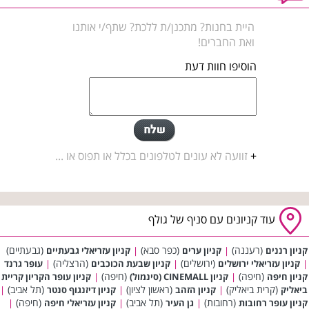
היית בחנות? מתכנן/ת ללכת? שתף/י אותנו
ואת החברים!
הוסיפו חוות דעת
+
זוועה לא עונים לטלפונים בכלל או תפוס או ...
עוד קניונים עם סניף של גולף
(רעננה)
(כפר סבא)
(גבעתיים)
קניון רננים
|
קניון ערים
|
קניון עזריאלי גבעתיים
(ירושלים)
(הרצליה)
|
קניון עזריאלי ירושלים
|
קניון שבעת הכוכבים
|
עופר גרנד
(חיפה)
(חיפה)
קניון חיפה
|
קניון CINEMALL (סינמול)
|
קניון עופר הקריון קריית
(קרית ביאליק)
(ראשון לציון)
(תל אביב)
ביאליק
|
קניון הזהב
|
קניון דיזנגוף סנטר
|
(רחובות)
(תל אביב)
(חיפה)
קניון עופר רחובות
|
גן העיר
|
קניון עזריאלי חיפה
|