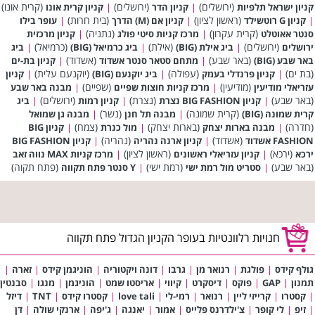
(ירושלים)
(ירושלים)
(קרית אונו)
קניון ישראל תלפיות
|
קניון הדר
|
קניון קרית אונו
(ראשון לציון)
(בית חרות)
|
קניון G רוטשילד
|
קניון אם (M) הדרך
|
עופר בילו
(קרית עקרון)
(נתניה)
סנטר אאוטלט
|
מרכז קניות סיטי פולג
|
קניון מרכזית
(ירושלים)
(אילת)
(כרמיאל)
ירושלים
|
ביג אילת (BIG)
|
ביג כרמיאל (BIG)
|
ביג
(באר שבע)
(אשדוד)
באר שבע (BIG)
|
מתחם סטאר סנטר אשדוד
|
קניון בת-ים
(בת ים)
(עפולה)
(יוקנעם עלית)
|
קניון פרנדלי בעמק
|
ביג יוקנעם (BIG)
|
קניון
(מודיעין)
(שפיים)
עזריאלי מודיעין
|
מרכז קניות חוצות שפיים
|
מבנה באר שבע
(באר שבע)
(נצרת)
(ירושלים)
|
קניון BIG FASHION נצרת
|
קניון רמות
|
ביג
(קרית שמונה)
(נשר)
קרית שמונה (BIG)
|
מבנה תל חנן
|
מבנה גן שמואל
(חדרה)
(בארות יצחק)
(צמח)
|
מבנה בארות יצחק
|
מול כנרת
|
קניון BIG
(אשדוד)
(נהריה)
FASHION אשדוד
|
קניון ארנה נהריה
|
קניון BIG FASHION
(ירכא)
(ראשון לציון)
ירכא
|
קניון עזריאלי ראשונים
|
מרכז קניות MAX נווה זאב
(באר שבע)
(רמת ישי)
(פתח תקוה)
|
סטריט מול רמת ישי
|
Y סנטר פתח תקווה
חנויות רלוונטיות בעופר הקניון הגדול פתח תקווה
גולף קידס
|
פולגת
|
רנואר מן
|
גרבו
|
דונה ויקטוריה
|
הוניגמן קידס
|
זארה
|
תמנון
|
GAP
|
פוקס
|
דיסקרט
|
קיווי
|
אריסטו שמט
|
הוניגמן
|
מנגו
|
סבנטין
|
קסטרו
|
קרייזי ליין
|
רנואר
|
רמי-לי
|
love tali
|
קסטרו קידס
|
TNT
|
דיזל
|
זיפ
|
לי קופר
|
צ'ילדרנס פלייס
|
אמור
|
יאנגה
|
ג'יפה
|
ארנקי שולה
|
דן