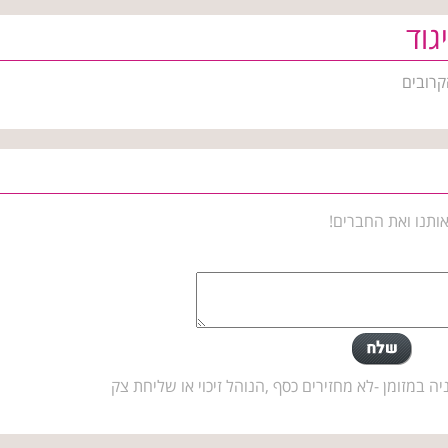
גוד
קרובים
ותנו ואת החברים!
במזומן -לא מחזירים כסף ,הנוהל זיכוי או שליחת צק