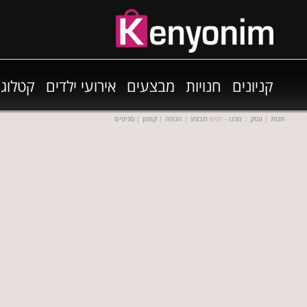
קניונים
חנויות
מבצעים
אירועי ילדים
קטלוגי
חנות
|
עסק
::
מנגו
- חפש
מבצע
|
הנחה
|
קופון
|
סניפים