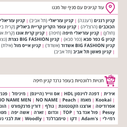
עוד קניונים עם סניף של מנגו
קניון רננים
(רעננה)
קניון עזריאלי
(תל אביב)
קניון עזריאלי
|
|
הכוכבים
(הרצליה)
קניון עופר הקריון קריית ביאליק
(קרית בי
|
(חולון)
קניון עזריאלי חיפה
(חיפה)
קניון קרית אונו
(קרית או
|
|
קניון G כפר סבא
(כפר סבא)
קניון BIG FASHION נצרת
(נצר
|
קניון BIG FASHION אשדוד
(אשדוד)
קניון אייס מול
(אילת)
|
קניון פאשן תל אביב
(תל אביב)
|
חנויות רלוונטיות בעופר גרנד קניון חיפה
אירית
דפנה לוינסון HDL
אס ווייר (היינס)
מינימל
פגנ
|
|
|
|
Kookai
מאמז
Peach
NO NAME
NO NAME MEN
|
|
|
|
|
אפרודיטה
ארצנו הקטנטונת
גולף
דורין פרנקפורט
הוני
|
|
|
|
Pessy
פול אנד בר
TOP
ונדום
זארה
אשה יפה
מטר
|
|
|
|
|
|
רמי-לי
Adam's
דקו
טימברלנד
Woodly
את לבני נש
|
|
|
|
|