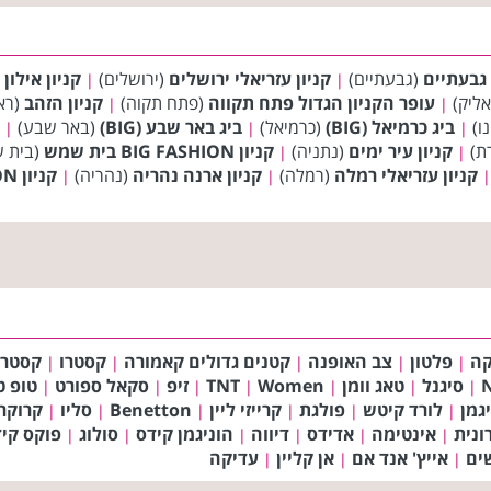
 גבעתיים
(גבעתיים)
קניון עזריאלי ירושלים
(ירושלים)
קניון אילון
(
|
|
אליק)
עופר הקניון הגדול פתח תקווה
(פתח תקוה)
קניון הזהב
(ראש
|
|
נו)
ביג כרמיאל (BIG)
(כרמיאל)
ביג באר שבע (BIG)
(באר שבע)
|
|
|
ת)
קניון עיר ימים
(נתניה)
קניון BIG FASHION בית שמש
(בית 
|
|
קניון עזריאלי רמלה
(רמלה)
קניון ארנה נהריה
(נהריה)
קניון BIG FASHION ירכא
|
|
|
קה
פלטון
צב האופנה
קטנים גדולים קאמורה
קסטרו
קסטרו
|
|
|
|
|
סיגנל
טאג וומן
Women
TNT
זיפ
סקאל ספורט
טופ ט
|
|
|
|
|
|
|
גמן
לורד קיטש
פולגת
קרייזי ליין
Benetton
סליו
קרוקר
|
|
|
|
|
|
ונית
אינטימה
אדידס
דיווה
הוניגמן קידס
סולוג
פוקס קי
|
|
|
|
|
|
ים
אייץ' אנד אם
אן קליין
עדיקה
|
|
|