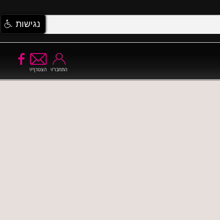
נגישות
התחבר/י
הצטרף/י