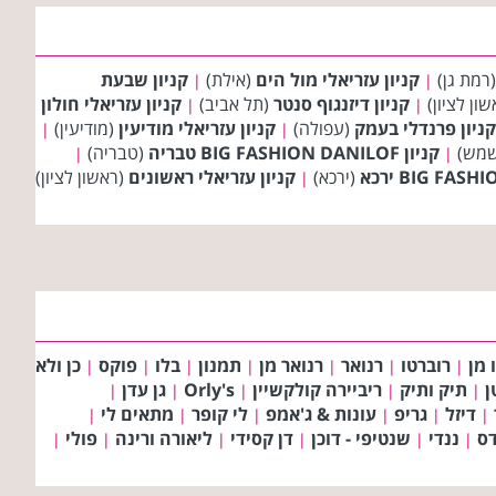
רמת גן)
קניון עזריאלי מול הים
(אילת)
קניון שבעת
|
|
ון לציון)
קניון דיזנגוף סנטר
(תל אביב)
קניון עזריאלי חולון
|
|
קניון פרנדלי בעמק
(עפולה)
קניון עזריאלי מודיעין
(מודיעין)
|
|
שמש)
קניון BIG FASHION DANILOF טבריה
(טבריה)
|
|
(ירכא)
קניון עזריאלי ראשונים
(ראשון לציון)
|
 מן
רוברטו
רנואר
רנואר מן
תמנון
בלו
פוקס
כן ולא
|
|
|
|
|
|
|
ן
תיק ותיק
ריביירה קולקשיין
Orly's
גן עדן
|
|
|
|
|
דיזל
גריפ
עונות & ג'אמפ
לי קופר
מתאים לי
|
|
|
|
|
|
דס
ננדי
שנטיפי - דוכן
דן קסידי
ליאורה ורינה
פולי
|
|
|
|
|
|