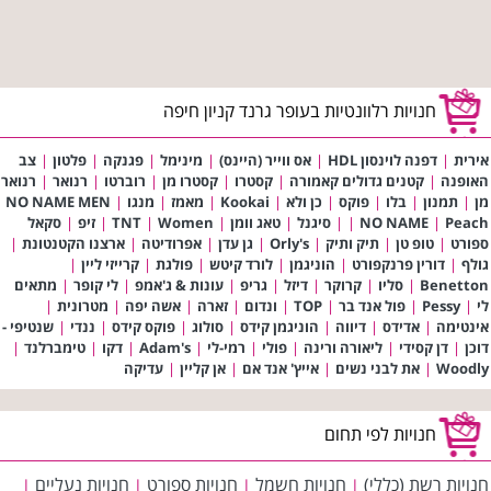
חנויות רלוונטיות בעופר גרנד קניון חיפה
אירית
|
דפנה לוינסון HDL
|
אס ווייר (היינס)
|
מינימל
|
פגנקה
|
פלטון
|
צב
האופנה
|
קטנים גדולים קאמורה
|
קסטרו
|
קסטרו מן
|
רוברטו
|
רנואר
|
רנואר
מן
|
תמנון
|
בלו
|
פוקס
|
כן ולא
|
Kookai
|
מאמז
|
מנגו
|
NO NAME MEN
Peach
|
NO NAME
|
|
סיגנל
|
טאג וומן
|
Women
|
TNT
|
זיפ
|
סקאל
ספורט
|
טופ טן
|
תיק ותיק
|
Orly's
|
גן עדן
|
אפרודיטה
|
ארצנו הקטנטונת
|
גולף
|
דורין פרנקפורט
|
הוניגמן
|
לורד קיטש
|
פולגת
|
קרייזי ליין
|
Benetton
|
סליו
|
קרוקר
|
דיזל
|
גריפ
|
עונות & ג'אמפ
|
לי קופר
|
מתאים
לי
|
Pessy
|
פול אנד בר
|
TOP
|
ונדום
|
זארה
|
אשה יפה
|
מטרונית
|
אינטימה
|
אדידס
|
דיווה
|
הוניגמן קידס
|
סולוג
|
פוקס קידס
|
ננדי
|
שנטיפי -
דוכן
|
דן קסידי
|
ליאורה ורינה
|
פולי
|
רמי-לי
|
Adam's
|
דקו
|
טימברלנד
|
Woodly
|
את לבני נשים
|
אייץ' אנד אם
|
אן קליין
|
עדיקה
חנויות לפי תחום
חנויות רשת (כללי)
חנויות חשמל
חנויות ספורט
חנויות נעליים
|
|
|
|