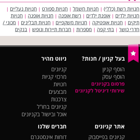
חנויות רשת (כללי)
חנויות חשמל
חנויות ספורט
חנויות נעליים
|
|
|
|
חנויות ילדים
אופנת ילדים
רשת אופנה
חנויות אופנה
חנויות
|
|
|
|
תיקים
חנויות אופטיקה
חנויות משקפיים
חנויות תבלינים
מכוני /
|
|
|
|
חדרי כושר
בתי קפה
מספרות
חברות תיירות ונופש
בנקים
|
|
|
|
בעל קניון / חנות?
ניווט מהיר
הוסף קניון
קניונים
הוסף עסק
מרכזי קניות
פרסום בקניונים
חנויות
שירותי דיגיטל לקניונים
מבצעים
צרכנות
קניונים בחו"ל
אוכל ובישול בקניונים
אתר קניונים
חברים שלנו
קניונים בפייסבוק
דוחות אינסטגרם