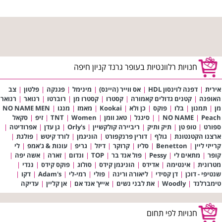
חנויות רלוונטיות בעופר גרנד קניון חיפה
אירית
|
דפנה לוינסון HDL
|
אס ווייר (היינס)
|
מינימל
|
פגנקה
|
פלטון
|
צב
האופנה
|
קטנים גדולים קאמורה
|
קסטרו
|
קסטרו מן
|
רוברטו
|
רנואר
|
רנואר
מן
|
תמנון
|
בלו
|
פוקס
|
כן ולא
|
Kookai
|
מאמז
|
מנגו
|
NO NAME MEN
Peach
|
NO NAME
|
|
סיגנל
|
טאג וומן
|
Women
|
TNT
|
זיפ
|
סקאל
ספורט
|
טופ טן
|
תיק ותיק
|
ריביירה קולקשיין
|
Orly's
|
גן עדן
|
אפרודיטה
|
ארצנו הקטנטונת
|
גולף
|
דורין פרנקפורט
|
הוניגמן
|
לורד קיטש
|
פולגת
|
קרייזי ליין
|
Benetton
|
סליו
|
קרוקר
|
דיזל
|
גריפ
|
עונות & ג'אמפ
|
לי
קופר
|
מתאים לי
|
Pessy
|
פול אנד בר
|
TOP
|
ונדום
|
זארה
|
אשה יפה
|
מטרונית
|
אינטימה
|
אדידס
|
הוניגמן קידס
|
סולוג
|
פוקס קידס
|
ננדי
|
שנטיפי - דוכן
|
דן קסידי
|
ליאורה ורינה
|
פולי
|
רמי-לי
|
Adam's
|
דקו
|
טימברלנד
|
Woodly
|
את לבני נשים
|
אייץ' אנד אם
|
אן קליין
|
עדיקה
חנויות לפי תחום