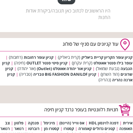
היו הראשונים לכתוב כאן תגובה/ביקורת אודות
החנות
עוד קניונים עם סניף של סולוג
(קרית ביאליק)
(רחובות)
קניון עופר הקריון קריית ביאליק
|
קניון עופר רחובות
|
(קרית עקרון)
(חיפה)
עופר בילו סנטר אאוטלט
|
קניון סיטי סנטר OUTLET
|
קניון
(גבעת שמואל)
(אור יהודה)
הגבעה
|
קניון אור יהודה אאוטלט (Outlet)
|
קניון
(הוד השרון)
(טבריה)
שרונים
|
קניון BIG FASHION DANILOF טבריה
|
קניון
(נהריה)
ארנה נהריה
חנויות רלוונטיות בעופר גרנד קניון חיפה
אירית
|
דפנה לוינסון HDL
|
אס ווייר (היינס)
|
מינימל
|
פגנקה
|
פלטון
|
צב
האופנה
|
קטנים גדולים קאמורה
|
קסטרו
|
קסטרו מן
|
רוברטו
|
רנואר
|
רנואר