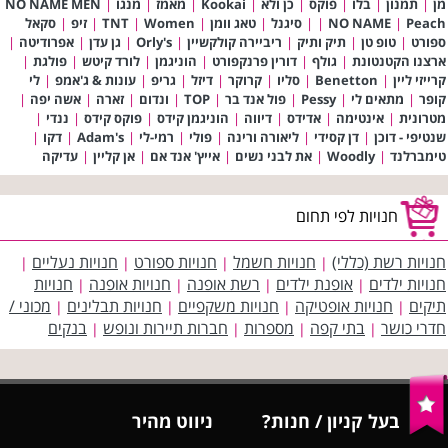
מן
|
תמנון
|
בלו
|
פוקס
|
כן ולא
|
Kookai
|
מאמז
|
מנגו
|
NO NAME MEN
Peach
|
NO NAME
|
|
סיגנל
|
טאג וומן
|
Women
|
TNT
|
זיפ
|
סקאל
ספורט
|
טופ טן
|
תיק ותיק
|
ריביירה קולקשיין
|
Orly's
|
גן עדן
|
אפרודיטה
|
ארצנו הקטנטונת
|
גולף
|
דורין פרנקפורט
|
הוניגמן
|
לורד קיטש
|
פולגת
|
קרייזי ליין
|
Benetton
|
סליו
|
קרוקר
|
דיזל
|
גריפ
|
עונות & ג'אמפ
|
לי
קופר
|
מתאים לי
|
Pessy
|
פול אנד בר
|
TOP
|
ונדום
|
זארה
|
אשה יפה
|
מטרונית
|
אינטימה
|
אדידס
|
דיווה
|
הוניגמן קידס
|
פוקס קידס
|
ננדי
|
שנטיפי - דוכן
|
דן קסידי
|
ליאורה ורינה
|
פולי
|
רמי-לי
|
Adam's
|
דקו
|
טימברלנד
|
Woodly
|
את לבני נשים
|
אייץ' אנד אם
|
אן קליין
|
עדיקה
חנויות לפי תחום
חנויות רשת (כללי)
חנויות חשמל
חנויות ספורט
חנויות נעליים
|
|
|
|
חנויות ילדים
אופנת ילדים
רשת אופנה
חנויות אופנה
חנויות
|
|
|
|
תיקים
חנויות אופטיקה
חנויות משקפיים
חנויות תבלינים
מכוני /
|
|
|
|
חדרי כושר
בתי קפה
מספרות
חברות תיירות ונופש
בנקים
|
|
|
|
בעל קניון / חנות?
ניווט מהיר