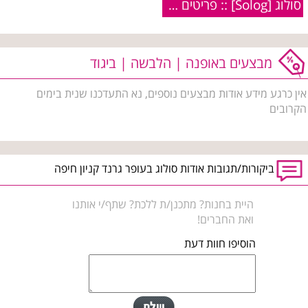
סולוג [Solog] :: פריטים מקולקציית קיץ 2010
מבצעים באופנה | הלבשה | ביגוד
אין כרגע מידע אודות מבצעים נוספים, נא התעדכנו שנית בימים
הקרובים
ביקורות/תגובות אודות סולוג בעופר גרנד קניון חיפה
היית בחנות? מתכנן/ת ללכת? שתף/י אותנו
ואת החברים!
הוסיפו חוות דעת