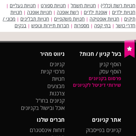
חנויות רשת (כללי)
חנויות חשמל
חנויות ספורט
חנויות נעליים
|
|
|
|
חנויות ילדים
אופנת ילדים
רשת אופנה
חנויות אופנה
חנויות
|
|
|
|
תיקים
חנויות אופטיקה
חנויות משקפיים
חנויות תבלינים
מכוני /
|
|
|
|
חדרי כושר
בתי קפה
מספרות
חברות תיירות ונופש
בנקים
|
|
|
|
בעל קניון / חנות?
ניווט מהיר
הוסף קניון
קניונים
הוסף עסק
מרכזי קניות
פרסום בקניונים
חנויות
שירותי דיגיטל לקניונים
מבצעים
צרכנות
קניונים בחו"ל
אוכל ובישול בקניונים
אתר קניונים
חברים שלנו
קניונים בפייסבוק
דוחות אינסטגרם