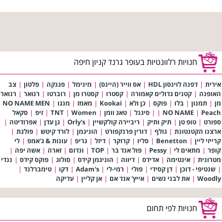
חנויות רלוונטיות בעופר גרנד קניון חיפה
אירית
|
דפנה לוינסון HDL
|
אס ווייר (היינס)
|
מינימל
|
פגנקה
|
פלטון
|
צב
האופנה
|
קטנים גדולים קאמורה
|
קסטרו
|
קסטרו מן
|
רוברטו
|
רנואר
|
רנואר
מן
|
תמנון
|
בלו
|
פוקס
|
כן ולא
|
Kookai
|
מאמז
|
מנגו
|
NO NAME MEN
Peach
|
NO NAME
|
|
סיגנל
|
טאג וומן
|
Women
|
TNT
|
זיפ
|
סקאל
ספורט
|
טופ טן
|
תיק ותיק
|
ריביירה קולקשיין
|
Orly's
|
גן עדן
|
אפרודיטה
|
ארצנו הקטנטונת
|
גולף
|
דורין פרנקפורט
|
הוניגמן
|
לורד קיטש
|
פולגת
|
קרייזי ליין
|
Benetton
|
סליו
|
קרוקר
|
דיזל
|
גריפ
|
עונות & ג'אמפ
|
לי
קופר
|
מתאים לי
|
Pessy
|
פול אנד בר
|
TOP
|
ונדום
|
זארה
|
אשה יפה
|
מטרונית
|
אינטימה
|
אדידס
|
דיווה
|
הוניגמן קידס
|
סולוג
|
פוקס קידס
|
ננדי
|
שנטיפי - דוכן
|
דן קסידי
|
פולי
|
רמי-לי
|
Adam's
|
דקו
|
טימברלנד
|
Woodly
|
את לבני נשים
|
אייץ' אנד אם
|
אן קליין
|
עדיקה
חנויות לפי תחום