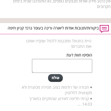
אין כרגע מידע אודות מבצעים נוספים, נא התעדכנו שנית בימים
הקרובים
ביקורות/תגובות אודות ליאורה ורינה בעופר גרנד קניון חיפה
היית בחנות? מתכנן/ת ללכת? שתף/י אותנו
ואת החברים!
הוסיפו חוות דעת
+
חבורה של רודפות בצע. תפירה מכוערת ולא
מקצועית לחלוטין.
+
קניתי חליפה לאירוע שהתקיים בתאריך
14.03. ...