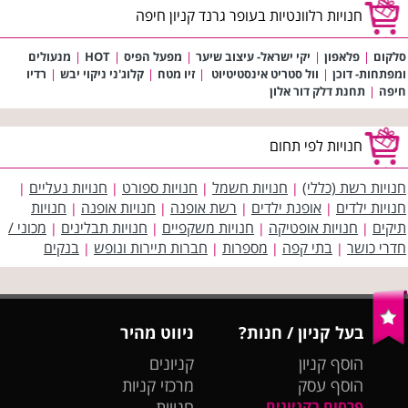
חנויות רלוונטיות בעופר גרנד קניון חיפה
סלקום
|
פלאפון
|
יקי ישראל- עיצוב שיער
|
מפעל הפיס
|
HOT
|
מנעולים
ומפתחות- דוכן
|
וול סטריט אינסטיטיוט
|
זיו מטח
|
קלוג'ני ניקוי יבש
|
רדיו
חיפה
|
תחנת דלק דור אלון
חנויות לפי תחום
חנויות רשת (כללי)
חנויות חשמל
חנויות ספורט
חנויות נעליים
|
|
|
|
חנויות ילדים
אופנת ילדים
רשת אופנה
חנויות אופנה
חנויות
|
|
|
|
תיקים
חנויות אופטיקה
חנויות משקפיים
חנויות תבלינים
מכוני /
|
|
|
|
חדרי כושר
בתי קפה
מספרות
חברות תיירות ונופש
בנקים
|
|
|
|
בעל קניון / חנות?
ניווט מהיר
הוסף קניון
קניונים
הוסף עסק
מרכזי קניות
פרסום בקניונים
חנויות