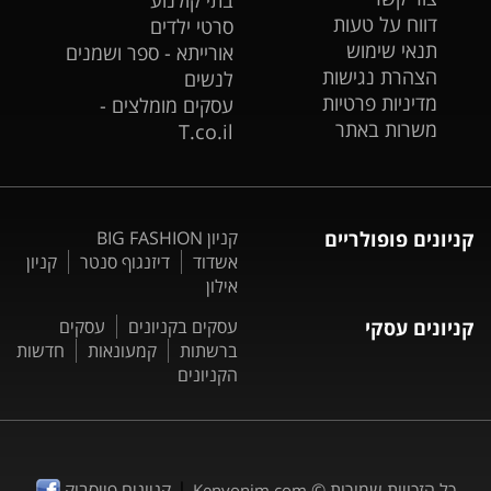
דווח על טעות
סרטי ילדים
תנאי שימוש
אורייתא - ספר ושמנים
הצהרת נגישות
לנשים
מדיניות פרטיות
עסקים מומלצים -
משרות באתר
T.co.il
קניונים פופולריים
קניון BIG FASHION
אשדוד
דיזנגוף סנטר
קניון
אילון
קניונים עסקי
עסקים בקניונים
עסקים
ברשתות
קמעונאות
חדשות
הקניונים
|
כל הזכויות שמורות ©
קניונים פייסבוק
Kenyonim.com