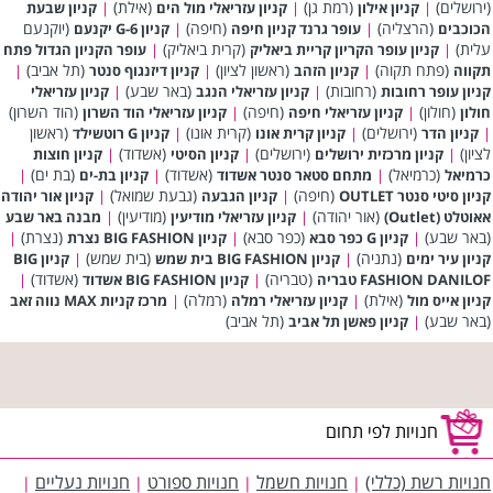
(ירושלים)
(רמת גן)
(אילת)
|
קניון אילון
|
קניון עזריאלי מול הים
|
קניון שבעת
(הרצליה)
(חיפה)
(יוקנעם
הכוכבים
|
עופר גרנד קניון חיפה
|
קניון G-6 יקנעם
עלית)
(קרית ביאליק)
|
קניון עופר הקריון קריית ביאליק
|
עופר הקניון הגדול פתח
(פתח תקוה)
(ראשון לציון)
(תל אביב)
תקווה
|
קניון הזהב
|
קניון דיזנגוף סנטר
|
(רחובות)
(באר שבע)
קניון עופר רחובות
|
קניון עזריאלי הנגב
|
קניון עזריאלי
(חולון)
(חיפה)
(הוד השרון)
חולון
|
קניון עזריאלי חיפה
|
קניון עזריאלי הוד השרון
(ירושלים)
(קרית אונו)
(ראשון
|
קניון הדר
|
קניון קרית אונו
|
קניון G רוטשילד
לציון)
(ירושלים)
(אשדוד)
|
קניון מרכזית ירושלים
|
קניון הסיטי
|
קניון חוצות
(כרמיאל)
(אשדוד)
(בת ים)
כרמיאל
|
מתחם סטאר סנטר אשדוד
|
קניון בת-ים
|
(חיפה)
(גבעת שמואל)
קניון סיטי סנטר OUTLET
|
קניון הגבעה
|
קניון אור יהודה
(אור יהודה)
(מודיעין)
אאוטלט (Outlet)
|
קניון עזריאלי מודיעין
|
מבנה באר שבע
(באר שבע)
(כפר סבא)
(נצרת)
|
קניון G כפר סבא
|
קניון BIG FASHION נצרת
|
(נתניה)
(בית שמש)
קניון עיר ימים
|
קניון BIG FASHION בית שמש
|
קניון BIG
(טבריה)
(אשדוד)
FASHION DANILOF טבריה
|
קניון BIG FASHION אשדוד
|
(אילת)
(רמלה)
קניון אייס מול
|
קניון עזריאלי רמלה
|
מרכז קניות MAX נווה זאב
(באר שבע)
(תל אביב)
|
קניון פאשן תל אביב
חנויות לפי תחום
חנויות רשת (כללי)
חנויות חשמל
חנויות ספורט
חנויות נעליים
|
|
|
|