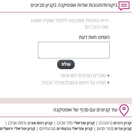
ביקורות/תגובות אודות אופטיקנה בקניון סביונים
היית בחנות? מתכנן/ת ללכת? שתף/י אותנו
ואת החברים!
הוסיפו חוות דעת
+
מוכרים חביבים יחס אישי
+
תודה על היחס והסבלנות כל הכבוד.
עוד קניונים עם סניף של אופטיקנה
(רעננה)
(תל אביב)
(רמת אביב)
קניון רננים
|
קניון עזריאלי
|
קניון רמת אביב
|
(כפר סבא)
(גבעתיים)
קניון ערים
|
קניון עזריאלי גבעתיים
|
קניון עזריאלי ירושלים