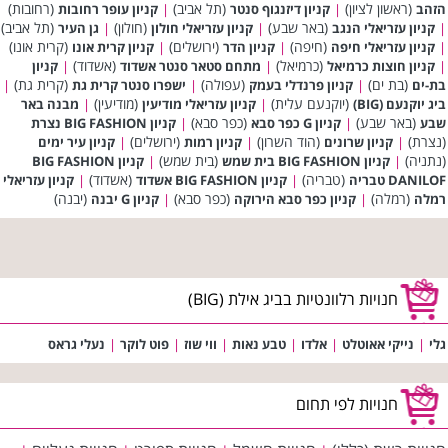
(ראשון לציון)
(תל אביב)
(רחובות)
הזהב
|
קניון דיזנגוף סנטר
|
קניון עופר רחובות
(באר שבע)
(חולון)
(תל אביב)
|
קניון עזריאלי הנגב
|
קניון עזריאלי חולון
|
גן העיר
(חיפה)
(ירושלים)
(קרית אונו)
|
קניון עזריאלי חיפה
|
קניון הדר
|
קניון קרית אונו
(כרמיאל)
(אשדוד)
|
קניון חוצות כרמיאל
|
מתחם סטאר סנטר אשדוד
|
קניון
(בת ים)
(עפולה)
(קרית גת)
בת-ים
|
קניון פרנדלי בעמק
|
ישפרו סנטר קרית גת
|
(יוקנעם עלית)
(מודיעין)
ביג יוקנעם (BIG)
|
קניון עזריאלי מודיעין
|
מבנה באר
(באר שבע)
(כפר סבא)
שבע
|
קניון G כפר סבא
|
קניון BIG FASHION נצרת
(נצרת)
(הוד השרון)
(ירושלים)
|
קניון שרונים
|
קניון רמות
|
קניון עיר ימים
(נתניה)
(בית שמש)
|
קניון BIG FASHION בית שמש
|
קניון BIG FASHION
(טבריה)
(אשדוד)
DANILOF טבריה
|
קניון BIG FASHION אשדוד
|
קניון עזריאלי
(רמלה)
(כפר סבא)
(יבנה)
רמלה
|
קניון כפר סבא הירוקה
|
קניון G יבנה
חנויות רלוונטיות בביג אילת (BIG)
גלי
|
נייקי אאוטלט
|
אלדו
|
טבע נאות
|
ווי שוז
|
פוט לוקר
|
נעלי גראס
חנויות לפי תחום