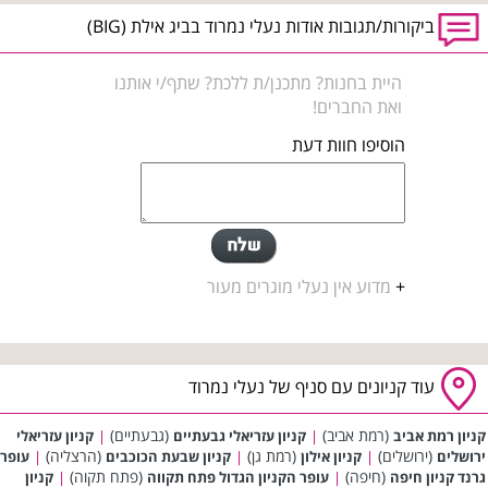
ביקורות/תגובות אודות נעלי נמרוד בביג אילת (BIG)
היית בחנות? מתכנן/ת ללכת? שתף/י אותנו
ואת החברים!
הוסיפו חוות דעת
+
מדוע אין נעלי מוגרים מעור
עוד קניונים עם סניף של נעלי נמרוד
(רמת אביב)
(גבעתיים)
קניון רמת אביב
|
קניון עזריאלי גבעתיים
|
קניון עזריאלי
(ירושלים)
(רמת גן)
(הרצליה)
ירושלים
|
קניון אילון
|
קניון שבעת הכוכבים
|
עופר
(חיפה)
(פתח תקוה)
גרנד קניון חיפה
|
עופר הקניון הגדול פתח תקווה
|
קניון