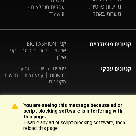
מדיניות פרטיות
עסקים מומלצים -
משרות באתר
T.co.il
קניונים פופולריים
קניון BIG FASHION
אשדוד
דיזנגוף סנטר
קניון
אילון
קניונים עסקי
עסקים בקניונים
עסקים
ברשתות
קמעונאות
חדשות
הקניונים
You are seeing this message because ad or
script blocking software is interfering with
|
כל הזכויות שמורות ©
קניונים פייסבוק
Kenyonim.com
this page.
Disable any ad or script blocking software, then
reload this page.