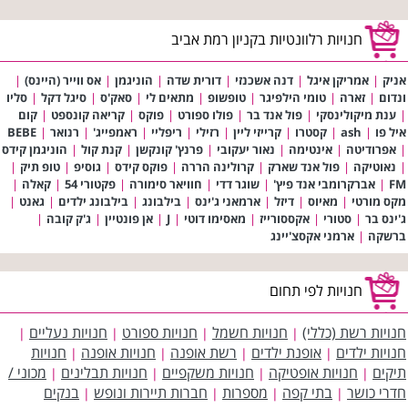
חנויות רלוונטיות בקניון רמת אביב
אניק
|
אמריקן איגל
|
דנה אשכנזי
|
דורית שדה
|
הוניגמן
|
אס ווייר (היינס)
|
ונדום
|
זארה
|
טומי הילפיגר
|
טופשופ
|
מתאים לי
|
סאק'ס
|
סיגל דקל
|
סליו
|
ענת מיקולינסקי
|
פול אנד בר
|
פולו ספורט
|
פוקס
|
קריאה קונספט
|
קום
איל פו
|
ash
|
קסטרו
|
קרייזי ליין
|
רזילי
|
ריפליי
|
ראמפייג'
|
רנואר
|
BEBE
|
אפרודיטה
|
אינטימה
|
נאור יעקובי
|
פרנץ' קונקשן
|
קנת קול
|
הוניגמן קידס
|
נאוטיקה
|
פול אנד שארק
|
קרולינה הררה
|
פוקס קידס
|
גוסיפ
|
טופ תיק
|
FM
|
אברקרומבי אנד פיץ'
|
שוגר דדי
|
חוויאר סימורה
|
פקטורי 54
|
קאלה
|
מקס מורטי
|
מאיוס
|
דיזל
|
ארמאני ג'ינס
|
בילבונג
|
בילבונג ילדים
|
גאנט
|
ג'ינס בר
|
סטורי
|
אקססורייז
|
מאסימו דוטי
|
J
|
אן פונטיין
|
ג'ק קובה
|
ברשקה
|
ארמני אקסצ'יינג
חנויות לפי תחום
חנויות רשת (כללי)
חנויות חשמל
חנויות ספורט
חנויות נעליים
|
|
|
|
חנויות ילדים
אופנת ילדים
רשת אופנה
חנויות אופנה
חנויות
|
|
|
|
תיקים
חנויות אופטיקה
חנויות משקפיים
חנויות תבלינים
מכוני /
|
|
|
|
חדרי כושר
בתי קפה
מספרות
חברות תיירות ונופש
בנקים
|
|
|
|