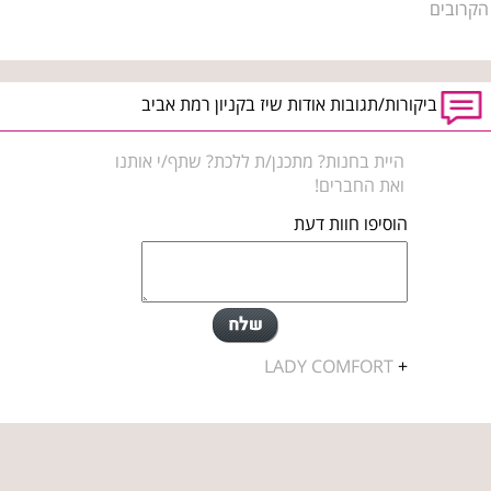
הקרובים
ביקורות/תגובות אודות שיז בקניון רמת אביב
היית בחנות? מתכנן/ת ללכת? שתף/י אותנו
ואת החברים!
הוסיפו חוות דעת
LADY COMFORT
+