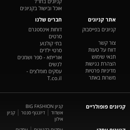
קניונים בחו"ל
אוכל ובישול בקניונים
אתר קניונים
חברים שלנו
קניונים בפייסבוק
דוחות אינסטגרם
סרטים
צור קשר
בתי קולנוע
דווח על טעות
סרטי ילדים
תנאי שימוש
אורייתא - ספר ושמנים
הצהרת נגישות
לנשים
מדיניות פרטיות
עסקים מומלצים -
משרות באתר
T.co.il
קניונים פופולריים
קניון BIG FASHION
אשדוד
דיזנגוף סנטר
קניון
אילון
קניונים עסקי
עסקים בקניונים
עסקים