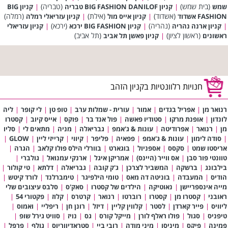
(בית שמש)
(טבריה)
שמש
|
קניון BIG FASHION DANILOF טבריה
|
קניון BIG
(אשדוד)
(אילת)
(רמלה)
FASHION אשדוד
|
קניון אייס מול
|
קניון עזריאלי רמלה
(נהריה)
(ירכא)
|
קניון ארנה נהריה
|
קניון BIG FASHION ירכא
|
קניון עזריאלי
(ראשון לציון)
(תל אביב)
ראשונים
|
קניון פאשן תל אביב
חנויות רלוונטיות בקניון הזהב
רנואר מן
|
אפריל בגדים
|
אמור
|
עורית - שמלות ערב
|
טופ טן
|
לי קופר
|
ליה
לונדון
|
אופנת מרקו
|
סטודיו פאשה
|
פול אנד בר
|
פוקס
|
אייס קיוב
|
קסטרו
מן
|
רנואר
|
אפרודיטה
|
עונות & ג'אמפ
|
גבריאלה
|
מניה
|
מתאים לי
|
סליו
|
סודה לימון
|
עונות & ג'אמפ
|
פפאיה
|
פליפר
|
קיווי
|
קרייזי ליין
|
GLOW
|
אריסטו שמט
|
סקסס
|
אספניול
|
בוגארט
|
בוורלי הילס פולו קלאב
|
הגרה
|
טוונטי פור סבן
|
אס ווייר (היינס)
|
אמריקן איגל
|
ארנקי עמנואל
|
גולברי
|
בילבונג
|
ברשקה
|
המשביר לצרכן
|
ג'ק קובה
|
גבריאלה
|
דלתא
|
טי קולור
|
הודיס
|
המעבדה
|
בוניטה דה מאס
|
טומי הילפיגר
|
טימברלנד
|
לורד קיטש
|
מייה אינספריישן
|
נאוטיקה
|
הילדים של קסטרו
|
סאק'ס
|
סלבס עיצובים שלי
ראובני
|
קסטרו מן
|
קסטרו
|
רוברטו
|
רנואר
|
קרטרס
|
קלוז
|
פקטורי 54
|
ליוויס
|
פייר קארדן
|
לסטר
|
קלווין קליין
|
דיזל
|
רונן חן
|
ריפליי
|
ואמוס
|
טיפניס
|
סגול
|
פולו ראלף לורן
|
מייקל קורס
|
גס
|
נויז
|
סוויט גירל שופ
|
פמינה
|
פיקס
|
מיניסו
|
מיני מודה
|
רובי ביי
|
סטראדיווריוס
|
גולף
|
פרפל
|