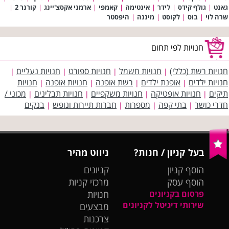
גאנט
|
גולף קידס
|
לידר
|
אינטימה
|
קאמפי
|
ארמני אקסצ'יינג
|
קורנר 2
|
שרה לוי
|
בוס
|
לקוסט
|
מיננה
|
היפסטר
חנויות לפי תחום
חנויות רשת (כללי)
חנויות חשמל
חנויות ספורט
חנויות נעליים
|
|
|
|
חנויות ילדים
אופנת ילדים
רשת אופנה
חנויות אופנה
חנויות
|
|
|
|
תיקים
חנויות אופטיקה
חנויות משקפיים
חנויות תבלינים
מכוני /
|
|
|
|
חדרי כושר
בתי קפה
מספרות
חברות תיירות ונופש
בנקים
|
|
|
|
בעל קניון / חנות?
ניווט מהיר
הוסף קניון
קניונים
הוסף עסק
מרכזי קניות
פרסום בקניונים
חנויות
שירותי דיגיטל לקניונים
מבצעים
צרכנות