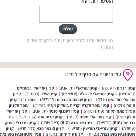
הוסיפו חוות דעת
היו הראשונים לכתוב כאן תגובה/ביקורת אודות
החנות
עוד קניונים עם סניף של מנגו
(רעננה)
(תל אביב)
קניון רננים
|
קניון עזריאלי
|
קניון עזריאלי גבעתיים
(גבעתיים)
(ירושלים)
(רמת גן)
|
קניון עזריאלי ירושלים
|
קניון אילון
|
קניון
(אילת)
(הרצליה)
עזריאלי מול הים
|
קניון שבעת הכוכבים
|
עופר גרנד קניון
(חיפה)
(קרית ביאליק)
חיפה
|
קניון עופר הקריון קריית ביאליק
|
עופר הקניון
(פתח תקוה)
(תל אביב)
הגדול פתח תקווה
|
קניון דיזנגוף סנטר
|
קניון עזריאלי
(חולון)
(חיפה)
(קרית אונו)
חולון
|
קניון עזריאלי חיפה
|
קניון קרית אונו
|
ביג
(כרמיאל)
(באר שבע)
כרמיאל (BIG)
|
ביג באר שבע (BIG)
|
קניון פרנדלי בעמק
(עפולה)
(מודיעין)
(כפר סבא)
|
קניון עזריאלי מודיעין
|
קניון G כפר סבא
|
קניון
(נצרת)
(נתניה)
BIG FASHION נצרת
|
קניון עיר ימים
|
קניון BIG FASHION בית