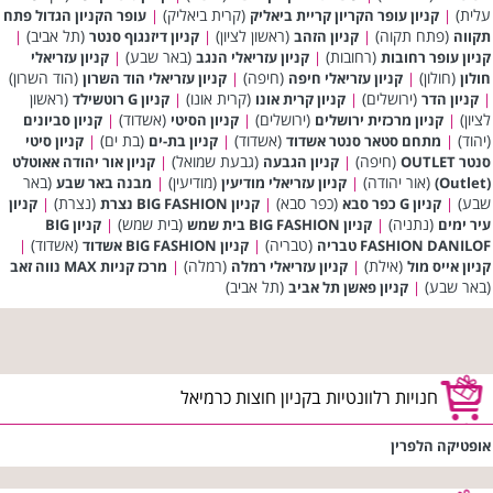
עלית)
(קרית ביאליק)
|
קניון עופר הקריון קריית ביאליק
|
עופר הקניון הגדול פתח
(פתח תקוה)
(ראשון לציון)
(תל אביב)
תקווה
|
קניון הזהב
|
קניון דיזנגוף סנטר
|
(רחובות)
(באר שבע)
קניון עופר רחובות
|
קניון עזריאלי הנגב
|
קניון עזריאלי
(חולון)
(חיפה)
(הוד השרון)
חולון
|
קניון עזריאלי חיפה
|
קניון עזריאלי הוד השרון
(ירושלים)
(קרית אונו)
(ראשון
|
קניון הדר
|
קניון קרית אונו
|
קניון G רוטשילד
לציון)
(ירושלים)
(אשדוד)
|
קניון מרכזית ירושלים
|
קניון הסיטי
|
קניון סביונים
(יהוד)
(אשדוד)
(בת ים)
|
מתחם סטאר סנטר אשדוד
|
קניון בת-ים
|
קניון סיטי
(חיפה)
(גבעת שמואל)
סנטר OUTLET
|
קניון הגבעה
|
קניון אור יהודה אאוטלט
(אור יהודה)
(מודיעין)
(באר
(Outlet)
|
קניון עזריאלי מודיעין
|
מבנה באר שבע
שבע)
(כפר סבא)
(נצרת)
|
קניון G כפר סבא
|
קניון BIG FASHION נצרת
|
קניון
(נתניה)
(בית שמש)
עיר ימים
|
קניון BIG FASHION בית שמש
|
קניון BIG
(טבריה)
(אשדוד)
FASHION DANILOF טבריה
|
קניון BIG FASHION אשדוד
|
(אילת)
(רמלה)
קניון אייס מול
|
קניון עזריאלי רמלה
|
מרכז קניות MAX נווה זאב
(באר שבע)
(תל אביב)
|
קניון פאשן תל אביב
חנויות רלוונטיות בקניון חוצות כרמיאל
אופטיקה הלפרין