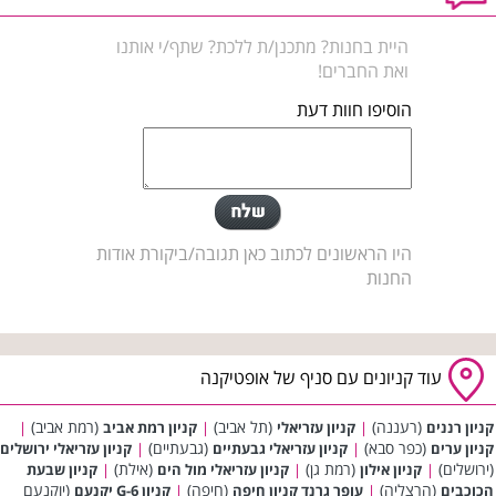
היית בחנות? מתכנן/ת ללכת? שתף/י אותנו
ואת החברים!
הוסיפו חוות דעת
היו הראשונים לכתוב כאן תגובה/ביקורת אודות
החנות
עוד קניונים עם סניף של אופטיקנה
(רעננה)
(תל אביב)
(רמת אביב)
קניון רננים
|
קניון עזריאלי
|
קניון רמת אביב
|
(כפר סבא)
(גבעתיים)
קניון ערים
|
קניון עזריאלי גבעתיים
|
קניון עזריאלי ירושלים
(ירושלים)
(רמת גן)
(אילת)
|
קניון אילון
|
קניון עזריאלי מול הים
|
קניון שבעת
(הרצליה)
(חיפה)
(יוקנעם
הכוכבים
|
עופר גרנד קניון חיפה
|
קניון G-6 יקנעם