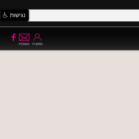
נגישות
התחבר/י
הצטרף/י