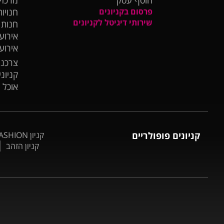
פרסום בקניונים
חנויות
שירותי דיגיטל לקניונים
חנות
אירועי
אירוע
צרכנו
קניונ
אוכל 
קניונים פופולריים
קניון BIG FASHION אשדוד
קניון הזהב