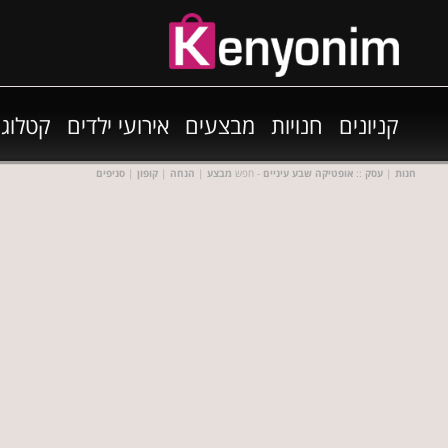
קניונים
חנויות
מבצעים
אירועי ילדים
קטלוגי
חנות
|
עסק
::
אופטיקה שבע עיניים
- חפש
מבצע
|
הנחה
|
קופון
|
סניפים