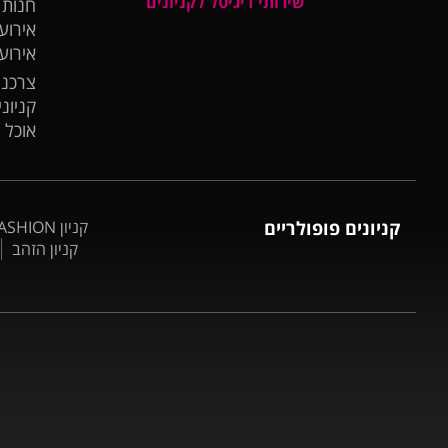
שירותי דיגיטל לקניונים
חנות
אירועי
אירוע
צרכנו
קניונ
אוכל 
קניונים פופולריים
קניון BIG FASHION אשדוד
קניון הזהב