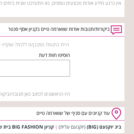
אין כרגע מידע אודות מבצעים נוספים, נא התעדכנו שנית בימים ה
ביקורות/תגובות אודות שווארמה טיים בקניון אסף סנטר
היית בחנות? מתכנן/ת ללכת? שתף/י א
הוסיפו חוות דעת
היו הראשונים לכתוב כאן תגובה/ביקור
עוד קניונים עם סניף של שווארמה טיים
ביג יוקנעם (BIG)
(יוקנעם עלית)
קניון BIG FASHION בית שמש
|