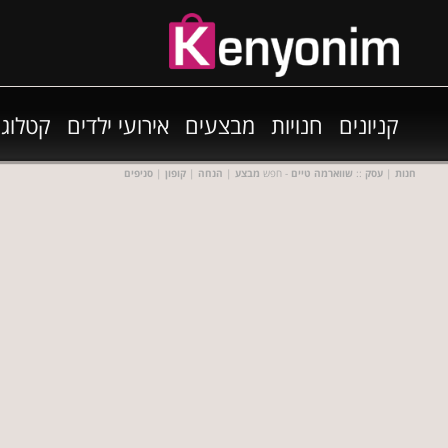
קניונים
חנויות
מבצעים
אירועי ילדים
קטלוגי
חנות
|
עסק
::
שווארמה טיים
- חפש
מבצע
|
הנחה
|
קופון
|
סניפים