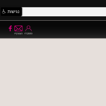
נגישות
התחבר/י
הצטרף/י