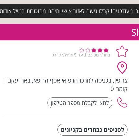
מעודכנים! קבלו גישה לאזור אישי ותיהנו מתזכורות במייל אודות א
צריפין, בכניסה למרכז הרפואי אסף הרופא, באר יעקב
|
קומה 0
לסניפים נבחרים בקניונים