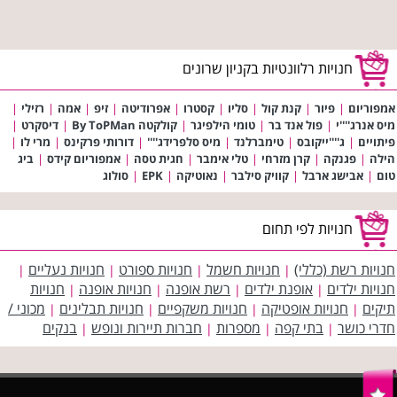
חנויות רלוונטיות בקניון שרונים
אמפוריום
|
פיור
|
קנת קול
|
סליו
|
קסטרו
|
אפרודיטה
|
זיפ
|
אמה
|
רזילי
|
מיס אנרג''''י
|
פול אנד בר
|
טומי הילפיגר
|
קולקטה By ToPMan
|
דיסקרט
|
פיתויים
|
ג''''ייקובס
|
טימברלנד
|
מיס סלפרידג''''
|
דורותי פרקינס
|
מרי לו
|
הילה
|
פגנקה
|
קרן מזרחי
|
טלי אימבר
|
חגית טסה
|
אמפוריום קידס
|
ביג
טום
|
אבישג ארבל
|
קוויק סילבר
|
נאוטיקה
|
EPK
|
סולוג
חנויות לפי תחום
חנויות רשת (כללי)
חנויות חשמל
חנויות ספורט
חנויות נעליים
|
|
|
|
חנויות ילדים
אופנת ילדים
רשת אופנה
חנויות אופנה
חנויות
|
|
|
|
תיקים
חנויות אופטיקה
חנויות משקפיים
חנויות תבלינים
מכוני /
|
|
|
|
חדרי כושר
בתי קפה
מספרות
חברות תיירות ונופש
בנקים
|
|
|
|