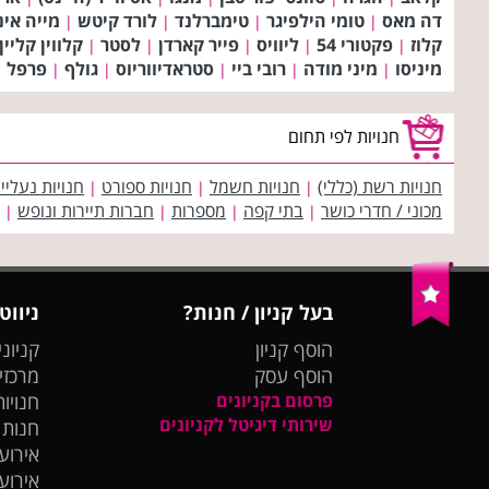
דה מאס
טומי הילפיגר
טימברלנד
לורד קיטש
מייה אינ
|
|
|
|
קלוז
פקטורי 54
ליוויס
פייר קארדן
לסטר
קלווין קליין
|
|
|
|
|
מיניסו
מיני מודה
רובי ביי
סטראדיווריוס
גולף
פרפל
|
|
|
|
|
|
חנויות לפי תחום
חנויות רשת (כללי)
חנויות חשמל
חנויות ספורט
חנויות נעליי
|
|
|
מכוני / חדרי כושר
בתי קפה
מספרות
חברות תיירות ונופש
|
|
|
|
בעל קניון / חנות?
ניווט
הוסף קניון
קניוני
הוסף עסק
מרכזי
פרסום בקניונים
חנויות
שירותי דיגיטל לקניונים
חנות
אירועי
אירוע