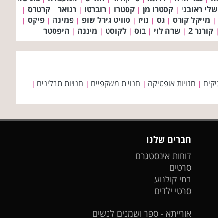
לי ראובני
קסטרו מן
קסטרו
רוברטו
רנואר
קרטרס
|
|
|
|
|
|
מייקל קורס
גס
נויז
סוויט גירל שופ
פמינה
פיקס
|
|
|
|
|
|
|
קורנר 2
שרה לוי
בוס
לקוסט
מיננה
היפסטר
|
|
|
|
|
יקים
חנויות אופטיקה
חנויות משקפיים
חנויות תבלינים
|
|
|
|
חברים שלנו
דוחות אינסטגרם
סרטים
בתי קולנוע
סרטי ילדים
אורייתא - ספר ושמנים לנשים