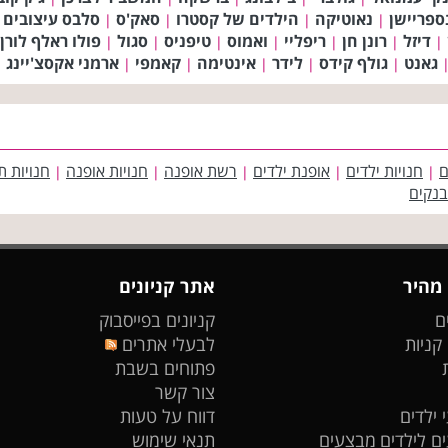
ספריישן
נאוטיקה
הילדים של קסטרו
סאק'ס
סלבס עיצובים ש
|
|
|
|
דיזל
רונן חן
ריפליי
ואמוס
טיפניס
סגול
פולו ראלף לורן
|
|
|
|
|
|
|
גאנט
גולף קידס
לידר
אינטימה
קאמפי
ארמני אקסצ'יינג
|
|
|
|
|
|
ם
חנויות ילדים
אופנת ילדים
רשת אופנה
חנויות אופנה
חנויות ת
|
|
|
|
|
בנקים
 מהיר
אתר קניונים
ם
קניונים בפייסבוק
 קניות
לבעלי אתרים
פתוחים בשבת
צור קשר
 ילדים
דווח על טעות
ים לילדים
מבצעים
תנאי שימוש