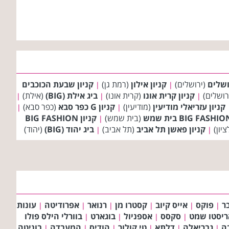
ושלים
(ירושלים)
קניון אילון
(רמת גן)
קניון שבעת הכוכבים
|
|
רושלים)
קניון קרית אונו
(קרית אונו)
ביג אילת (BIG)
(אילת)
|
|
|
קניון עזריאלי מודיעין
(מודיעין)
קניון G כפר סבא
(כפר סבא)
|
|
(בית שמש)
קניון BIG FASHION
|
ציון)
קניון פאשן תל אביב
(תל אביב)
ביג יהוד (BIG)
(יהוד)
|
|
ר
פוקס
אייס קיוב
קסטרו מן
רנואר
אפרודיטה
עונות
|
|
|
|
|
|
ריסטו שמט
סקסס
אספניול
בוגארט
בוורלי הילס פולו
|
|
|
|
בה
גבריאלה
דלתא
טי קולור
הודיס
המעבדה
בוניטה
|
|
|
|
|
|