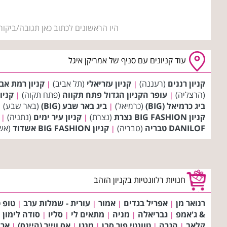
היו הראשונים לכתוב כאן תגובה/ביקור
עוד קניונים עם סניף של אמריקן איגל
קניון רננים
(רעננה)
קניון עזריאלי
(תל אביב)
קניון רמת אב
|
|
(הרצליה)
עופר הקניון הגדול פתח תקווה
(פתח תקוה)
קניו
|
|
ביג כרמיאל (BIG)
(כרמיאל)
ביג באר שבע (BIG)
(באר שבע)
|
|
קניון BIG FASHION נצרת
(נצרת)
קניון עיר ימים
(נתניה)
|
|
DANILOF טבריה
(טבריה)
קניון BIG FASHION אשדוד
(אש
|
חנויות רלוונטיות בקניון הזהב
רנואר מן
אפריל בגדים
אמור
עורית - שמלות ערב
טופ ט
|
|
|
|
& ג'אמפ
גבריאלה
מניה
מתאים לי
סליו
סודה לימון
|
|
|
|
|
|
קלאב
הגרה
טוונטי פור סבן
מנגו
אס ווייר (היינס)
ארנ
|
|
|
|
|