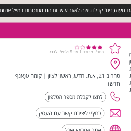
מעודכנים! קבלו גישה לאזור אישי ותיהנו מתזכורות במייל אודות א
פנה
ן
,
סחרוב 21, א.ת. חדש, ראשון לציון
|
קומה 0(אגף
,
,
חדש)
,
לחץ/י ליצירת קשר עם העסק
אתר אמריקן איגל