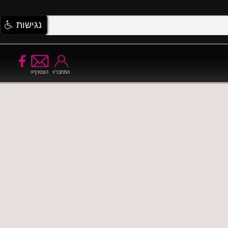
נגישות
התחבר/י
הצטרף/י