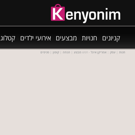
קניונים
חנויות
מבצעים
אירועי ילדים
קטלוגי
חנות
|
עסק
::
אמריקן איגל
- חפש
מבצע
|
הנחה
|
קופון
|
סניפים