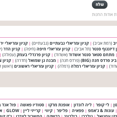
ת אודות החנות
יב
(רמת אביב)
קניון עזריאלי גבעתיים
(גבעתיים)
קניון עזריאלי יר
|
|
ן דיזנגוף סנטר
(תל אביב)
קניון עזריאלי חיפה
(חיפה)
קניון הדר
(י
|
|
מתחם סטאר סנטר אשדוד
(אשדוד)
קניון פרנדלי בעמק
(עפולה)
|
|
ביג פרדס חנה (BIG)
(פרדס חנה)
מבנה גן שמואל
(חדרה)
קניון BIG FASHION בית שמש
|
|
דוד)
קניון עזריאלי רמלה
(רמלה)
קניון עזריאלי ראשונים
(ראשון ל
|
|
ן
לי קופר
ליה לונדון
אופנת מרקו
סטודיו פאשה
פול אנד ב
|
|
|
|
|
עונות & ג'אמפ
פפאיה
פליפר
קיווי
קרייזי ליין
GLOW
א
|
|
|
|
|
|
קי עמנואל
גולברי
בילבונג
ברשקה
המשביר לצרכן
ג'ק קו
|
|
|
|
|