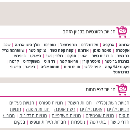
חנויות רלוונטיות בקניון הזהב
ארומה
|
ארקפה
|
מקדונלד'ס
|
מר פרעצל
|
נספרסו
|
מלך השווארמה
|
שגב
אקספרס
|
מאפה נאמן
|
ארומה
|
קפה קפה כשר
|
צ'וקה כשר
|
שווארמה גריל
בר כשר
|
בורגרים כשר
|
יאמי
|
סנקס
|
רולדין כשר
|
ביאנקו
|
בי פרש
|
בורגרס בר כשר
|
מיסטר קורן
|
אריאה קפה
|
רד מיט
|
משוקלדיס
|
קרמה
|
פקטורי 54 קפה
|
קפה ללוש
|
סוויט טיים
|
חומוס אליהו
|
ריבאר
|
פרשופ
|
בורגראנץ'
חנויות לפי תחום
חנויות רשת (כללי)
חנויות חשמל
חנויות ספורט
חנויות נעליים
|
|
|
|
חנויות ילדים
אופנת ילדים
רשת אופנה
חנויות אופנה
חנויות
|
|
|
|
תיקים
חנויות אופטיקה
חנויות משקפיים
חנויות תבלינים
מכוני /
|
|
|
|
חדרי כושר
בתי קפה
מספרות
חברות תיירות ונופש
בנקים
|
|
|
|