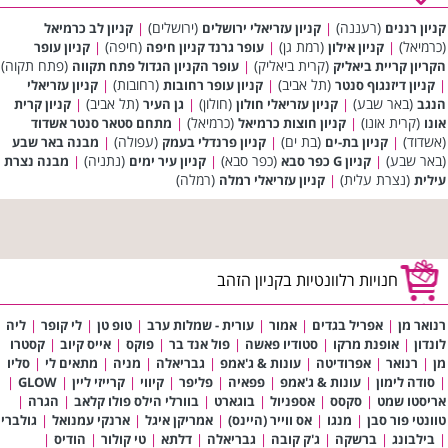
(רעננה)
(ירושלים)
קניון רננים
|
קניון עזריאלי ירושלים
|
קניון לב כרמיאל
(כרמיאל)
(רמת גן)
(חיפה)
|
קניון אילון
|
עופר גרנד קניון חיפה
|
קניון עופר
(קרית ביאליק)
(פתח תקוה)
הקריון קריית ביאליק
|
עופר הקניון הגדול פתח תקווה
(תל אביב)
(רחובות)
|
קניון דיזנגוף סנטר
|
קניון עופר רחובות
|
קניון עזריאלי
(באר שבע)
(חולון)
(תל אביב)
הנגב
|
קניון עזריאלי חולון
|
גן העיר
|
קניון קרית
(קרית אונו)
(כרמיאל)
אונו
|
קניון חוצות כרמיאל
|
מתחם סטאר סנטר אשדוד
(אשדוד)
(בת ים)
(עפולה)
|
קניון בת-ים
|
קניון פרנדלי בעמק
|
מבנה באר שבע
(באר שבע)
(כפר סבא)
(נתניה)
|
קניון G כפר סבא
|
קניון עיר ימים
|
מבנה נצרת
(נצרת עלית)
(רמלה)
עילית
|
קניון עזריאלי רמלה
חנויות רלוונטיות בקניון הזהב
רנואר מן
|
אפריל בגדים
|
אמור
|
עורית - שמלות ערב
|
טופ טן
|
לי קופר
|
ליה
לונדון
|
אופנת מרקו
|
סטודיו פאשה
|
פול אנד בר
|
פוקס
|
אייס קיוב
|
קסטרו
מן
|
רנואר
|
אפרודיטה
|
עונות & ג'אמפ
|
גבריאלה
|
מניה
|
מתאים לי
|
סליו
|
סודה לימון
|
עונות & ג'אמפ
|
פפאיה
|
פליפר
|
קיווי
|
קרייזי ליין
|
GLOW
|
אריסטו שמט
|
סקסס
|
אספניול
|
בוגארט
|
בוורלי הילס פולו קלאב
|
הגרה
|
טוונטי פור סבן
|
מנגו
|
אס ווייר (היינס)
|
אמריקן איגל
|
ארנקי עמנואל
|
גולברי
|
בילבונג
|
ברשקה
|
ג'ק קובה
|
גבריאלה
|
דלתא
|
טי קולור
|
הודיס
|