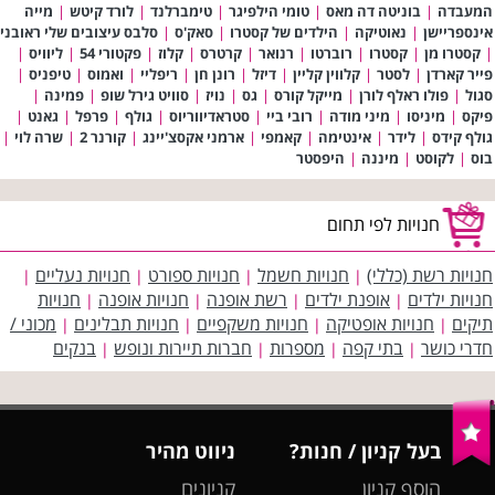
המעבדה
|
בוניטה דה מאס
|
טומי הילפיגר
|
טימברלנד
|
לורד קיטש
|
מייה
אינספריישן
|
נאוטיקה
|
הילדים של קסטרו
|
סאק'ס
|
סלבס עיצובים שלי ראובני
|
קסטרו מן
|
קסטרו
|
רוברטו
|
רנואר
|
קרטרס
|
קלוז
|
פקטורי 54
|
ליוויס
|
פייר קארדן
|
לסטר
|
קלווין קליין
|
דיזל
|
רונן חן
|
ריפליי
|
ואמוס
|
טיפניס
|
סגול
|
פולו ראלף לורן
|
מייקל קורס
|
גס
|
נויז
|
סוויט גירל שופ
|
פמינה
|
פיקס
|
מיניסו
|
מיני מודה
|
רובי ביי
|
סטראדיווריוס
|
גולף
|
פרפל
|
גאנט
|
גולף קידס
|
לידר
|
אינטימה
|
קאמפי
|
ארמני אקסצ'יינג
|
קורנר 2
|
שרה לוי
|
בוס
|
לקוסט
|
מיננה
|
היפסטר
חנויות לפי תחום
חנויות רשת (כללי)
חנויות חשמל
חנויות ספורט
חנויות נעליים
|
|
|
|
חנויות ילדים
אופנת ילדים
רשת אופנה
חנויות אופנה
חנויות
|
|
|
|
תיקים
חנויות אופטיקה
חנויות משקפיים
חנויות תבלינים
מכוני /
|
|
|
|
חדרי כושר
בתי קפה
מספרות
חברות תיירות ונופש
בנקים
|
|
|
|
בעל קניון / חנות?
ניווט מהיר
הוסף קניון
קניונים