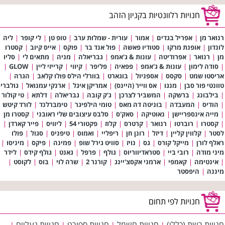
חנויות רלוונטיות בקניון הזהב
רנואר מן
|
אפריל בגדים
|
אמור
|
עורית - שמלות ערב
|
טופ טן
|
לי קופר
|
ליה
לונדון
|
אופנת מרקו
|
סטודיו פאשה
|
פול אנד בר
|
פוקס
|
אייס קיוב
|
קסטרו
מן
|
רנואר
|
אפרודיטה
|
עונות & ג'אמפ
|
גבריאלה
|
מניה
|
מתאים לי
|
סליו
|
סודה לימון
|
עונות & ג'אמפ
|
פפאיה
|
פליפר
|
קיווי
|
קרייזי ליין
|
GLOW
|
אריסטו שמט
|
סקסס
|
אספניול
|
בוגארט
|
בוורלי הילס פולו קלאב
|
הגרה
|
טוונטי פור סבן
|
מנגו
|
אס ווייר (היינס)
|
אמריקן איגל
|
ארנקי עמנואל
|
גולברי
|
בילבונג
|
ברשקה
|
המשביר לצרכן
|
ג'ק קובה
|
גבריאלה
|
דלתא
|
טי קולור
|
הודיס
|
המעבדה
|
בוניטה דה מאס
|
טומי הילפיגר
|
טימברלנד
|
לורד קיטש
|
מייה אינספריישן
|
נאוטיקה
|
סאק'ס
|
סלבס עיצובים שלי ראובני
|
קסטרו מן
|
קסטרו
|
רוברטו
|
רנואר
|
קרטרס
|
קלוז
|
פקטורי 54
|
ליוויס
|
פייר קארדן
|
לסטר
|
קלווין קליין
|
דיזל
|
רונן חן
|
ריפליי
|
ואמוס
|
טיפניס
|
סגול
|
פולו
ראלף לורן
|
מייקל קורס
|
גס
|
נויז
|
סוויט גירל שופ
|
פמינה
|
פיקס
|
מיניסו
|
מיני מודה
|
רובי ביי
|
סטראדיווריוס
|
גולף
|
פרפל
|
גאנט
|
גולף קידס
|
לידר
|
אינטימה
|
קאמפי
|
ארמני אקסצ'יינג
|
קורנר 2
|
שרה לוי
|
בוס
|
לקוסט
|
מיננה
|
היפסטר
חנויות לפי תחום
חנויות רשת (כללי)
חנויות חשמל
חנויות ספורט
חנויות נעליים
|
|
|
|