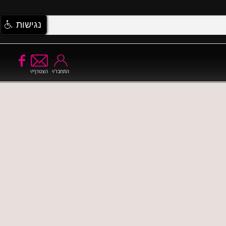
נגישות
התחבר/י
הצטרף/י