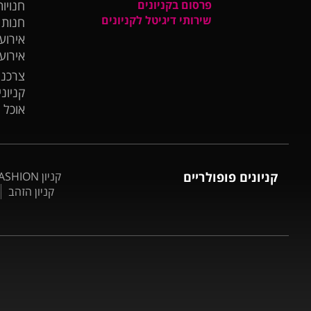
פרסום בקניונים
חנויות
שירותי דיגיטל לקניונים
חנות
אירועי
אירוע
צרכנו
קניונ
אוכל 
קניונים פופולריים
קניון BIG FASHION אשדוד
קניון הזהב