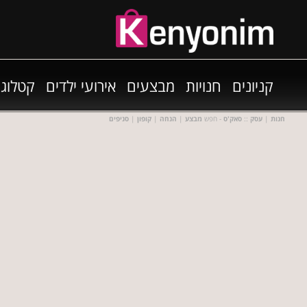
קניונים
חנויות
מבצעים
אירועי ילדים
קטלוגי
חנות
|
עסק
::
סאק'ס
- חפש
מבצע
|
הנחה
|
קופון
|
סניפים