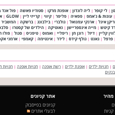
ן
לי קופר
ליה לונדון
אופנת מרקו
סטודיו פאשה
פול אנד ב
|
|
|
|
|
עונות & ג'אמפ
פפאיה
פליפר
קיווי
קרייזי ליין
GLOW
א
|
|
|
|
|
|
יקן איגל
ארנקי עמנואל
גולברי
בילבונג
ברשקה
המשביר ל
|
|
|
|
|
רד קיטש
מייה אינספריישן
נאוטיקה
הילדים של קסטרו
סלבס 
|
|
|
|
וין קליין
דיזל
רונן חן
ריפליי
ואמוס
טיפניס
סגול
פולו ר
|
|
|
|
|
|
|
פרפל
גאנט
גולף קידס
לידר
אינטימה
קאמפי
ארמני אקסצ
|
|
|
|
|
|
ם
חנויות ילדים
אופנת ילדים
רשת אופנה
חנויות אופנה
חנויות ת
|
|
|
|
|
בנקים
 מהיר
אתר קניונים
ם
קניונים בפייסבוק
 קניות
לבעלי אתרים