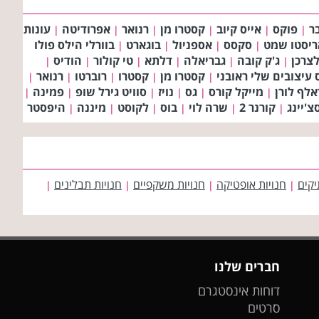
ר
פוקס
אייס קיוב
קסטרו מן
רנואר
אפרודיטה
עונות
|
|
|
|
|
|
ריסטו שמט
סקסס
אספניול
בוגארט
בוורלי הילס פולו
|
|
|
|
צרכן
ג'ק קובה
גבריאלה
דלתא
טי קולור
הודיס
|
|
|
|
|
|
עיצובים שלי ראובני
קסטרו מן
קסטרו
רוברטו
רנואר
|
|
|
|
|
אלף לורן
מייקל קורס
גס
נויז
סוויט גירל שופ
פמינה
|
|
|
|
|
|
'יינג
קורנר 2
שרה לוי
בוס
לקוסט
מיננה
היפסטר
|
|
|
|
|
|
יקים
חנויות אופטיקה
חנויות משקפיים
חנויות תבלינים
|
|
|
|
חברים שלנו
דוחות אינסטגרם
סרטים