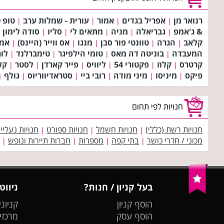
רנואר מן
אפריל בגדים
אמור
עורית - שמלות ערב
טופ ט
|
|
|
|
& ג'אמפ
גבריאלה
מניה
מתאים לי
סליו
סודה לימון
|
|
|
|
|
|
קלאב
הגרה
טוונטי פור סבן
מנגו
אס ווייר (היינס)
אמר
|
|
|
|
|
המעבדה
בוניטה דה מאס
טומי הילפיגר
טימברלנד
לו
|
|
|
|
קרטרס
קלוז
פקטורי 54
ליוויס
פייר קארדן
לסטר
קלו
|
|
|
|
|
|
פיקס
מיניסו
מיני מודה
רובי ביי
סטראדיווריוס
גולף
|
|
|
|
|
|
חנויות לפי תחום
חנויות רשת (כללי)
חנויות חשמל
חנויות ספורט
חנויות נעליי
|
|
|
מכוני / חדרי כושר
בתי קפה
מספרות
חברות תיירות ונופש
|
|
|
|
בעל קניון / חנות?
ניווט
הוסף קניון
קניוני
הוסף עסק
מרכזי