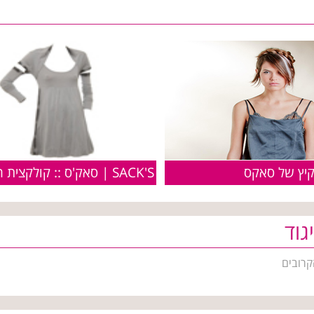
קיץ של סאקס
גוד
קרובים