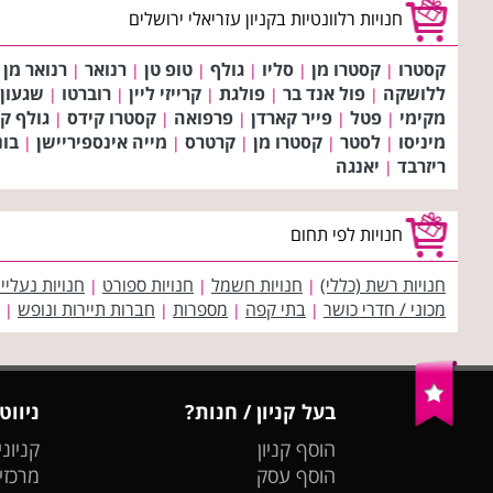
חנויות רלוונטיות בקניון עזריאלי ירושלים
קסטרו
קסטרו מן
סליו
גולף
טופ טן
רנואר
רנואר מן
|
|
|
|
|
|
ללושקה
פול אנד בר
פולגת
קרייזי ליין
רוברטו
שגעון
|
|
|
|
|
מקימי
פטל
פייר קארדן
פרפואה
קסטרו קידס
גולף ק
|
|
|
|
|
מיניסו
לסטר
קסטרו מן
קרטרס
מייה אינספיריישן
בונ
|
|
|
|
|
ריזרבד
יאנגה
|
חנויות לפי תחום
חנויות רשת (כללי)
חנויות חשמל
חנויות ספורט
חנויות נעליי
|
|
|
מכוני / חדרי כושר
בתי קפה
מספרות
חברות תיירות ונופש
|
|
|
|
בעל קניון / חנות?
ניווט
הוסף קניון
קניוני
הוסף עסק
מרכזי