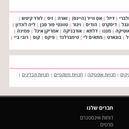
לברי
דיזל
אס ווייר (היינס)
זארה
זיפ
לורד קיטש
|
|
|
|
|
|
ונגל
דיסקרט
הודיס
ויגור
טוונטי פור סבן
ליה לונדון
|
|
|
|
|
|
וטיקה
מנגו
דלתא
אורבניקה
אמריקן איגל
פמינה
|
|
|
|
|
|
ל
בוגארט
מתאים לי
טימברלנד
פיקס
קוס
רובי ביי
|
|
|
|
|
|
|
יקים
חנויות אופטיקה
חנויות משקפיים
חנויות תבלינים
|
|
|
|
חברים שלנו
דוחות אינסטגרם
סרטים