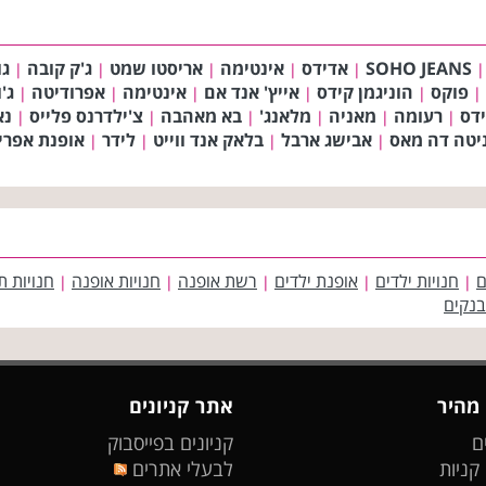
SOHO JEANS
אדידס
אינטימה
אריסטו שמט
ג'ק קובה
גו
|
|
|
|
|
|
פוקס
הוניגמן קידס
אייץ' אנד אם
אינטימה
אפרודיטה
ג'
|
|
|
|
|
|
ידס
רעומה
מאניה
מלאנג'
בא מאהבה
צ'ילדרנס פלייס
נא
|
|
|
|
|
|
יטה דה מאס
אבישג ארבל
בלאק אנד ווייט
לידר
אופנת אפרי
|
|
|
|
ם
חנויות ילדים
אופנת ילדים
רשת אופנה
חנויות אופנה
חנויות ת
|
|
|
|
|
בנקים
 מהיר
אתר קניונים
ם
קניונים בפייסבוק
 קניות
לבעלי אתרים