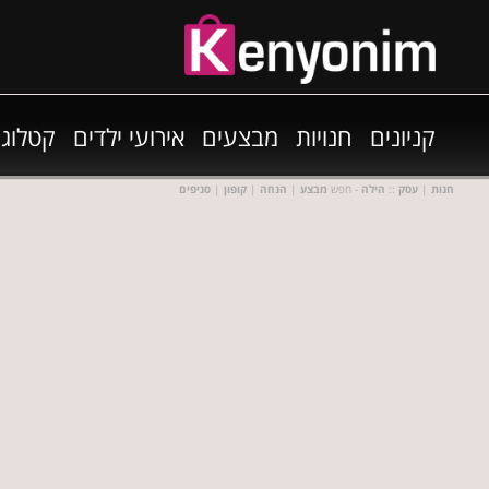
קניונים
חנויות
מבצעים
אירועי ילדים
קטלוגי
חנות
|
עסק
::
הילה
- חפש
מבצע
|
הנחה
|
קופון
|
סניפים