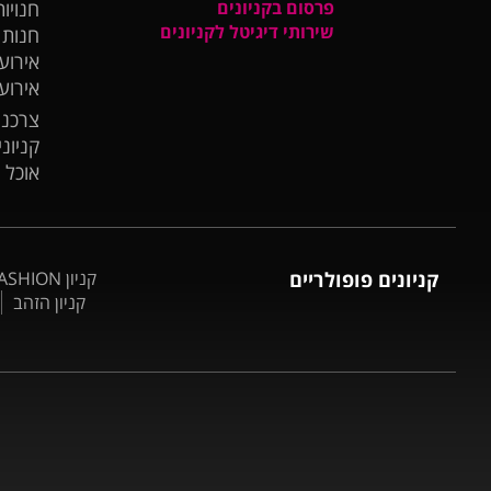
פרסום בקניונים
חנויות
שירותי דיגיטל לקניונים
חנות
אירועי
אירוע
צרכנו
קניונ
אוכל 
קניונים פופולריים
קניון BIG FASHION אשדוד
קניון הזהב