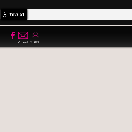
נגישות
התחבר/י
הצטרף/י