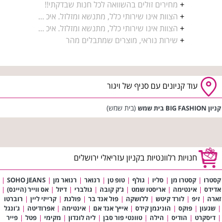
+
מחירים זולים בהשוואה לכל חנות שבדקתי!!
+
הצוות אינו שירותי כלל, מתנשא ומזלזל. איכ ...
+
הצוות אינו שירותי כלל, מתנשא ומזלזל. איכ ...
+
שירות נוראי, מוצרים שמתבלים מהר
עוד קניונים עם סניף של ויגור
(בית שמש)
קניון BIG FASHION בית שמש
חנויות רלוונטיות בקניון עזריאלי ירושלים
קסטרו
|
קסטרו מן
|
סליו
|
גולף
|
טופ טן
|
רנואר
|
רנואר מן
|
SOHO JEANS
|
אדידס
|
אינטימה
|
אריסטו שמט
|
ג'ק קובה
|
גולברי
|
דיזל
|
אס ווייר (היינס)
|
זארה
|
זיפ
|
לורד קיטש
|
ללושקה
|
פול אנד בר
|
פולגת
|
קרייזי ליין
|
רוברטו
|
שגעון
|
פוקס
|
הוניגמן קידס
|
אייץ' אנד אם
|
אינטימה
|
אפרודיטה
|
ג'ונגל
|
דיסקרט
|
הודיס
|
הילה
|
טוונטי פור סבן
|
ליה לונדון
|
מקימי
|
פטל
|
פייר