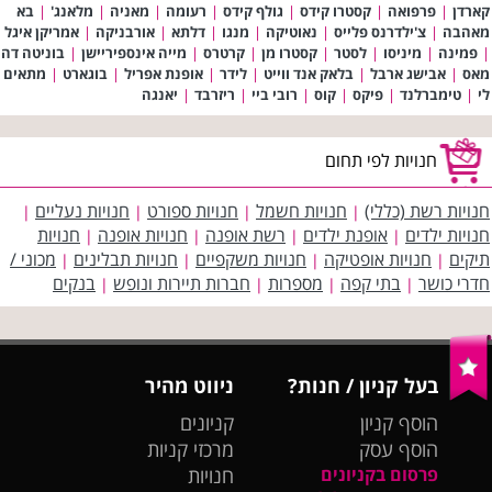
קארדן
|
פרפואה
|
קסטרו קידס
|
גולף קידס
|
רעומה
|
מאניה
|
מלאנג'
|
בא
מאהבה
|
צ'ילדרנס פלייס
|
נאוטיקה
|
מנגו
|
דלתא
|
אורבניקה
|
אמריקן איגל
|
פמינה
|
מיניסו
|
לסטר
|
קסטרו מן
|
קרטרס
|
מייה אינספיריישן
|
בוניטה דה
מאס
|
אבישג ארבל
|
בלאק אנד ווייט
|
לידר
|
אופנת אפריל
|
בוגארט
|
מתאים
לי
|
טימברלנד
|
פיקס
|
קוס
|
רובי ביי
|
ריזרבד
|
יאנגה
חנויות לפי תחום
חנויות רשת (כללי)
חנויות חשמל
חנויות ספורט
חנויות נעליים
|
|
|
|
חנויות ילדים
אופנת ילדים
רשת אופנה
חנויות אופנה
חנויות
|
|
|
|
תיקים
חנויות אופטיקה
חנויות משקפיים
חנויות תבלינים
מכוני /
|
|
|
|
חדרי כושר
בתי קפה
מספרות
חברות תיירות ונופש
בנקים
|
|
|
|
בעל קניון / חנות?
ניווט מהיר
הוסף קניון
קניונים
הוסף עסק
מרכזי קניות
פרסום בקניונים
חנויות