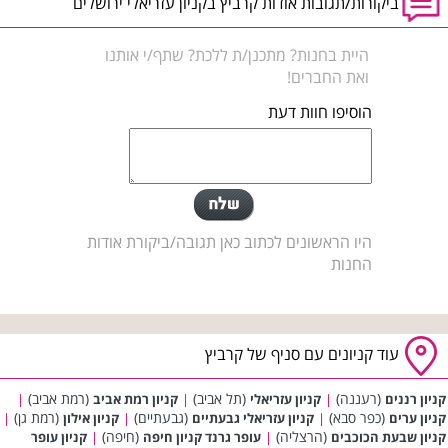
ביקורות/תגובות אודות קרביץ בקניון עזריאלי ירושלים
היית בחנות? מתכנן/ת ללכת? שתף/י אותנו
ואת החברים!
הוסיפו חוות דעת
היו הראשונים לכתוב כאן תגובה/ביקורת אודות
החנות
עוד קניונים עם סניף של קרביץ
(רעננה)
(תל אביב)
(רמת אביב)
קניון רננים
|
קניון עזריאלי
|
קניון רמת אביב
|
(כפר סבא)
(גבעתיים)
(רמת גן)
קניון ערים
|
קניון עזריאלי גבעתיים
|
קניון אילון
|
(הרצליה)
(חיפה)
קניון שבעת הכוכבים
|
עופר גרנד קניון חיפה
|
קניון עופר