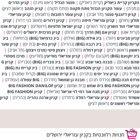
(קרית ביאליק)
(ראש פינה)
הקריון קריית ביאליק
|
סנטר הגליל
|
קניון הדרים
(נתניה)
(פתח תקוה)
(ראשון לציון)
|
עופר הקניון הגדול פתח תקווה
|
קניון הזהב
(תל אביב)
(רחובות)
|
קניון דיזנגוף סנטר
|
קניון עופר רחובות
|
קניון עזריאלי
(חולון)
(חיפה)
(מושב בני דרור)
חולון
|
קניון עזריאלי חיפה
|
קניון דרורים
|
קניון
(הוד השרון)
(ירושלים)
עזריאלי הוד השרון
|
קניון ישראל תלפיות
|
קניון קרית אונו
(קרית אונו)
(בית חרות)
(ירושלים)
|
קניון אם (M) הדרך
|
קניון מרכזית ירושלים
|
(יהוד)
(אילת)
(כרמיאל)
קניון סביונים
|
ביג אילת (BIG)
|
ביג כרמיאל (BIG)
|
ביג
(חיפה)
(נהריה)
(בת ים)
קריות (BIG)
|
ביג רגבה (BIG)
|
קניון בת-ים
|
קניון שער
(ראשון לציון)
(רמלה)
(תל אביב)
ראשון
|
קניון רמלה
|
ויצמן סיטי (מרכז ויצמן)
|
(יוקנעם עלית)
(מודיעין)
ביג יוקנעם (BIG)
|
קניון עזריאלי מודיעין
|
מרכז מסחרי
(שוהם)
(באר שבע)
(טבריה)
שהם
|
מבנה באר שבע
|
ביג טבריה (BIG)
|
קניון G
(כפר סבא)
(נצרת)
כפר סבא
|
קניון BIG FASHION נצרת
|
ביג קריית גת (BIG)
(קרית גת)
(נתניה)
(קרית שמונה)
|
קניון עיר ימים
|
ביג קרית שמונה (BIG)
|
ביג
(פרדס חנה)
(חדרה)
(עפולה)
פרדס חנה (BIG)
|
מבנה גן שמואל
|
BIG עפולה
|
(בית שמש)
קניון BIG FASHION בית שמש
|
קניון BIG FASHION DANILOF
(טבריה)
(אריאל)
טבריה
|
קניון מגה אור רמי לוי אריאל
|
קניון BIG FASHION
(אשדוד)
(רמלה)
(נהריה)
אשדוד
|
קניון עזריאלי רמלה
|
קניון ארנה נהריה
|
קניון
(ראשון לציון)
עזריאלי ראשונים
חנויות רלוונטיות בקניון עזריאלי ירושלים