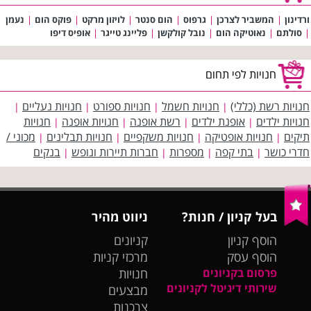
ורדינון
|
המשביר לצרכן
|
גרפוס
|
הום סנטר
|
לויזון מרקט
|
פוקס הום
|
נעמן
|
סולתם
|
נאוטיקה הום
|
נובל קולקשן
|
פליינג טייגר
|
אופיס דיפו
חנויות לפי תחום
חנויות רשת (כללי)
חנויות חשמל
חנויות ספורט
חנויות נעליים
|
|
|
|
חנויות ילדים
אופנת ילדים
רשת אופנה
חנויות אופנה
חנויות
|
|
|
|
תיקים
חנויות אופטיקה
חנויות משקפיים
חנויות תבלינים
מכוני /
|
|
|
|
חדרי כושר
בתי קפה
מספרות
חברות תיירות ונופש
בנקים
|
|
|
|
בעל קניון / חנות?
ניווט מהיר
הוסף קניון
קניונים
הוסף עסק
מרכזי קניות
פרסום בקניונים
חנויות
שירותי דיגיטל לקניונים
מבצעים
צרכנות