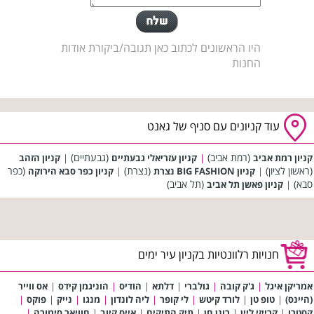
היו הראשונים לכתוב כאן תגובה/ביקורת אודות
החנות
עוד קניונים עם סניף של גאנט
(רמת אביב)
(גבעתיים)
קניון רמת אביב
|
קניון עזריאלי גבעתיים
|
קניון הזהב
(ראשון לציון)
(נצרת)
(כפר
|
קניון BIG FASHION נצרת
|
קניון כפר סבא הירוקה
סבא)
(תל אביב)
|
קניון פאשן תל אביב
חנויות רלוונטיות בקניון עיר ימים
אמריקן איגל
|
ג'ק קובה
|
גולברי
|
דלתא
|
הודיס
|
הוניגמן קידס
|
אס ווייר
(היינס)
|
טופ טן
|
לורד קיטש
|
לי קופר
|
ליה לונדון
|
מנגו
|
נייק
|
פוקס
|
קסטרו
|
קרייזי ליין
|
רונן חן
|
תיק התיקים
|
אייס קיוב
|
חוויאר סימורה
|