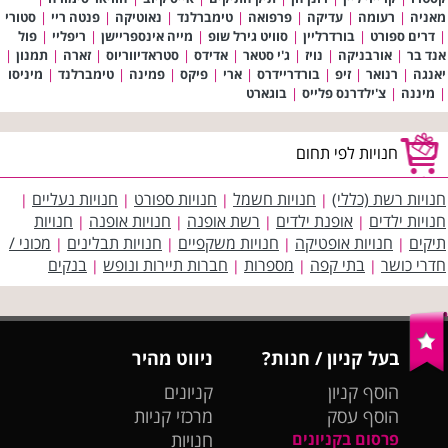
מאניה
|
רעומה
|
עדיקה
|
פרפואה
|
טימברלנד
|
נאוטיקה
|
פנטה ריי
|
סטורי
|
דרים ספורט
|
בורדרליין
|
סוויט גירל שופ
|
מייה אינספריישן
|
ריפליי
|
פול
אנד בר
|
אורבניקה
|
נויז
|
ג'י סטאר
|
אדידס
|
סטראדיווריוס
|
זארה
|
תמנון
|
יאנגה
|
רנואר
|
זיפ
|
בורדריידרס
|
ארי
|
פיקס
|
פמינה
|
טימברלנד
|
מיניסו
|
מיננה
|
צ'ילדרנס פלייס
|
בוגארט
חנויות לפי תחום
חנויות רשת (כללי)
חנויות חשמל
חנויות ספורט
חנויות נעליים
|
|
|
|
חנויות ילדים
אופנת ילדים
רשת אופנה
חנויות אופנה
חנויות
|
|
|
|
תיקים
חנויות אופטיקה
חנויות משקפיים
חנויות תבלינים
מכוני /
|
|
|
|
חדרי כושר
בתי קפה
מספרות
חברות תיירות ונופש
בנקים
|
|
|
|
בעל קניון / חנות?
ניווט מהיר
הוסף קניון
קניונים
הוסף עסק
מרכזי קניות
פרסום בקניונים
חנויות