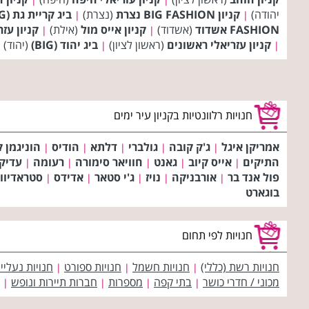
יהודה)
קניון BIG FASHION נצרת
(נצרת)
ביג קריית גת (BIG)
|
|
FASHION אשדוד
(אשדוד)
קניון אייס מול
(אילת)
קניון עז
|
|
קניון עזריאלי ראשונים
(ראשון לציון)
ביג יהוד (BIG)
(יהוד)
|
|
חנויות רלוונטיות בקניון עיר ימים
אמריקן איגל
ג'ק קובה
גולברי
דלתא
הודיס
הוניגמן 
|
|
|
|
|
התיקים
אייס קיוב
גאנט
חוויאר סימורה
רעומה
עדיק
|
|
|
|
|
פול אנד בר
אורבניקה
נויז
ג'י סטאר
אדידס
סטראדיוור
|
|
|
|
|
בוגארט
חנויות לפי תחום
חנויות רשת (כללי)
חנויות חשמל
חנויות ספורט
חנויות נעליי
|
|
|
מכוני / חדרי כושר
בתי קפה
מספרות
חברות תיירות ונופש
|
|
|
|