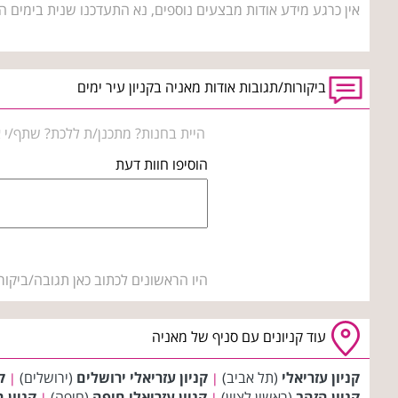
אין כרגע מידע אודות מבצעים נוספים, נא התעדכנו שנית בימים ה
ביקורות/תגובות אודות מאניה בקניון עיר ימים
היית בחנות? מתכנן/ת ללכת? שתף/י א
הוסיפו חוות דעת
היו הראשונים לכתוב כאן תגובה/ביקור
עוד קניונים עם סניף של מאניה
קניון עזריאלי
(תל אביב)
קניון עזריאלי ירושלים
(ירושלים)
ק
|
|
קניון הזהב
(ראשון לציון)
קניון עזריאלי חיפה
(חיפה)
קניון 
|
|