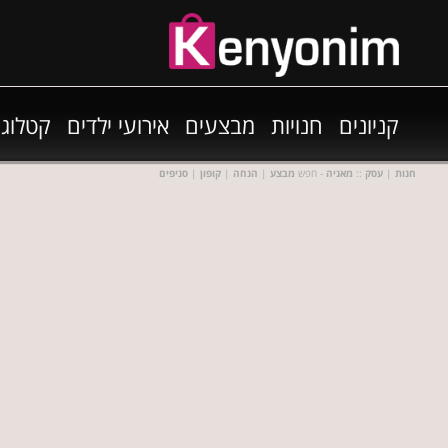
קניונים
חנויות
מבצעים
אירועי ילדים
קטלוגי
חנות
|
עסק
::
מאניה
- חפש
מבצע
|
הנחה
|
קופון
|
סניפים