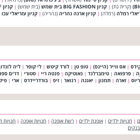
(קרית גת)
קניון BIG FASHION בית שמש
(בית שמש)
קניון BIG FASHION DANILOF טבריה
|
|
ריאלי רמלה
(רמלה)
קניון ארנה נהריה
(נהריה)
קניון עזריאלי עכו
(
|
|
קידס
אס ווייר (היינס)
טופ טן
לורד קיטש
לי קופר
ליה לונדון
|
|
|
|
|
ה
פרפואה
טימברלנד
נאוטיקה
פנטה ריי
סטורי
דרים ספו
|
|
|
|
|
|
יוס
זארה
תמנון
יאנגה
רנואר
זיפ
בורדריידרס
ארי
פיק
|
|
|
|
|
|
|
|
ם
חנויות ילדים
אופנת ילדים
רשת אופנה
חנויות אופנה
חנויות ת
|
|
|
|
|
בנקים