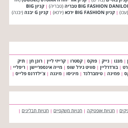
(טבריה)
קניון BIG
|
עכו)
קניון BIG FASHION ירכא
(ירכא)
קניון G יבנה
(יבנה)
|
|
מנגו
נייק
פוקס
קסטרו
קרייזי ליין
רונן חן
תיק
|
|
|
|
|
|
|
רט
בורדרליין
סוויט גירל שופ
מייה אינספריישן
ריפליי
|
|
|
|
|
ס
פמינה
טימברלנד
מיניסו
מיננה
צ'ילדרנס פלייס
|
|
|
|
|
|
יקים
חנויות אופטיקה
חנויות משקפיים
חנויות תבלינים
|
|
|
|