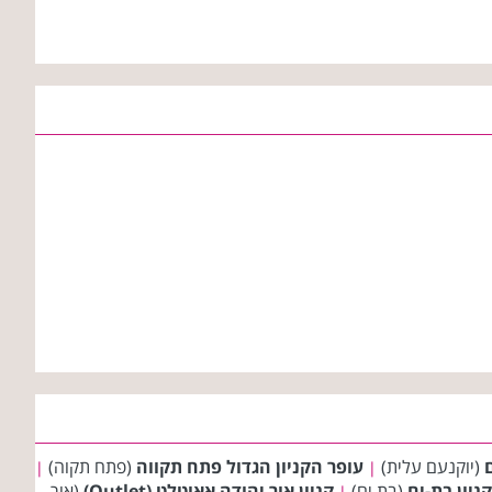
(יוקנעם עלית)
עופר הקניון הגדול פתח תקווה
(פתח תקוה)
|
|
קניון בת-ים
(בת ים)
קניון אור יהודה אאוטלט (Outlet)
(אור
|