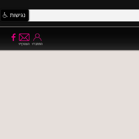
נגישות
התחבר/י
הצטרף/י