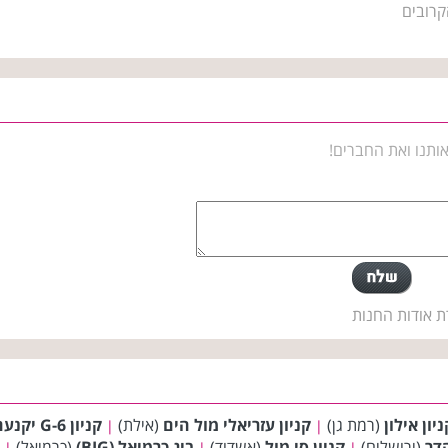
קרובים
ותנו ואת החברים!
ת אודות החנות
ניון אילון
(רמת גן)
קניון עזריאלי מול הים
(אילת)
קניון G-6 יקנעם
|
|
הדר
(ירושלים)
קניון סי מול
(אשדוד)
ביג כרמיאל (BIG)
(כרמיאל)
|
|
|