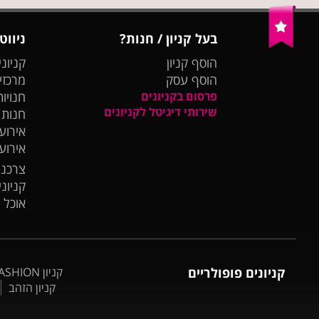
בעל קניון / חנות?
ניווט
הוסף קניון
קניוני
הוסף עסק
מרכזי
פרסום בקניונים
חנויות
שירותי דיגיטל לקניונים
חנות
אירועי
אירוע
צרכנו
קניונ
אוכל 
קניונים פופולריים
קניון BIG FASHION אשדוד
קניון הזהב