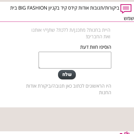
ביקורות/תגובות אודות קידס קיד בקניון BIG FASHION בית
שמש
היית בחנות? מתכנן/ת ללכת? שתף/י אותנו
ואת החברים!
הוסיפו חוות דעת
היו הראשונים לכתוב כאן תגובה/ביקורת אודות
החנות