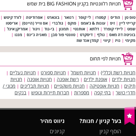
חנויות רלוונטיות בקניון BIG FASHION בית שמש
טופ טן
|
הודיס
|
קסטרו
|
לי קופר
|
רנואר
|
בוגארט
|
אפרודיטה
|
לורד קיטש
|
קרייזי ליין
|
זיפ
|
עונות & ג'אמפ
|
פוקס
|
גולברי
|
אס ווייר (היינס)
|
אריסטו
שמט
|
ליידי קופרד
|
דלתא
|
אותנטי
|
תמנון
|
בי-גוד
|
ויגור
|
אמריקן איגל
|
בוניטה דה מאס
|
גולף
|
דיסקרט
|
טוונטי פור סבן
|
מאניה ג'ינס
|
מנגו
|
מקימי
|
נויז
|
קיווי
|
קמדן אנד שוז
חנויות לפי תחום
חנויות רשת (כללי)
חנויות חשמל
חנויות ספורט
חנויות נעליים
|
|
|
|
חנויות ילדים
אופנת ילדים
רשת אופנה
חנויות אופנה
חנויות
|
|
|
|
תיקים
חנויות אופטיקה
חנויות משקפיים
חנויות תבלינים
מכוני /
|
|
|
|
חדרי כושר
בתי קפה
מספרות
חברות תיירות ונופש
בנקים
|
|
|
|
בעל קניון / חנות?
ניווט מהיר
הוסף קניון
קניונים