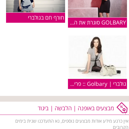
חורף חם בגולברי
GOLBARY סוגרת את החורף במבצע 50% על כל פרטי החורף
גולברי | Golbary :: פריטים מקולקציית חורף 2010/11
מבצעים באופנה | הלבשה | ביגוד
אין כרגע מידע אודות מבצעים נוספים, נא התעדכנו שנית בימים
הקרובים