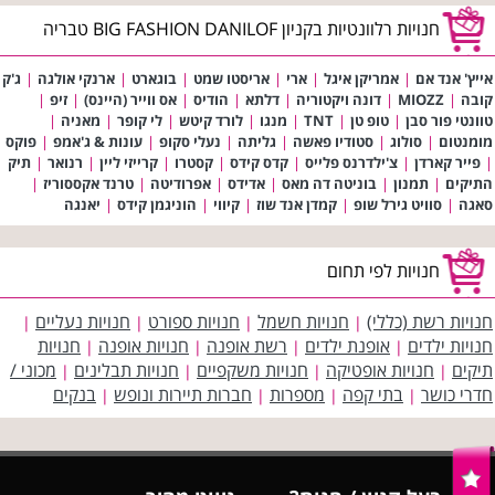
חנויות רלוונטיות בקניון BIG FASHION DANILOF טבריה
אייץ' אנד אם
|
אמריקן איגל
|
ארי
|
אריסטו שמט
|
בוגארט
|
ארנקי אולגה
|
ג'ק
קובה
|
MIOZZ
|
דונה ויקטוריה
|
דלתא
|
הודיס
|
אס ווייר (היינס)
|
זיפ
|
טוונטי פור סבן
|
טופ טן
|
TNT
|
מנגו
|
לורד קיטש
|
לי קופר
|
מאניה
|
מומנטום
|
סולוג
|
סטודיו פאשה
|
גליתה
|
נעלי סקופ
|
עונות & ג'אמפ
|
פוקס
|
פייר קארדן
|
צ'ילדרנס פלייס
|
קדס קידס
|
קסטרו
|
קרייזי ליין
|
רנואר
|
תיק
התיקים
|
תמנון
|
בוניטה דה מאס
|
אדידס
|
אפרודיטה
|
טרנד אקססוריז
|
סאגה
|
סוויט גירל שופ
|
קמדן אנד שוז
|
קיווי
|
הוניגמן קידס
|
יאנגה
חנויות לפי תחום
חנויות רשת (כללי)
חנויות חשמל
חנויות ספורט
חנויות נעליים
|
|
|
|
חנויות ילדים
אופנת ילדים
רשת אופנה
חנויות אופנה
חנויות
|
|
|
|
תיקים
חנויות אופטיקה
חנויות משקפיים
חנויות תבלינים
מכוני /
|
|
|
|
חדרי כושר
בתי קפה
מספרות
חברות תיירות ונופש
בנקים
|
|
|
|