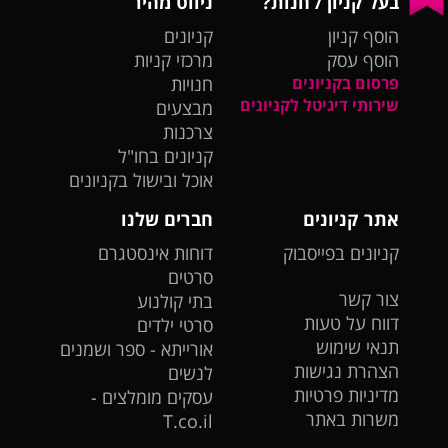
בעל קניון / חנות?
ניווט מהיר
הוסף קניון
קניונים
הוסף עסק
מרכזי קניות
פרסום בקניונים
חנויות
שירותי דיגיטל לקניונים
מבצעים
צרכנות
קניונים בחו"ל
אוכל ובישול בקניונים
אתר קניונים
חברים שלנו
קניונים בפייסבוק
דוחות אינסטגרם
סרטים
צור קשר
בתי קולנוע
דווח על טעות
סרטי ילדים
תנאי שימוש
אורייתא - ספר ושמנים
הצהרת נגישות
לנשים
מדיניות פרטיות
עסקים מומלצים -
משרות באתר
T.co.il