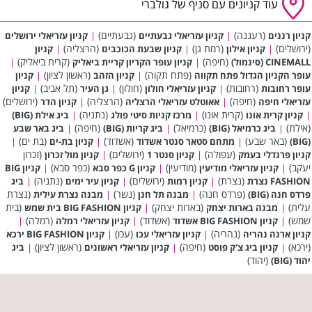
עוד קניונים עם סניף של גולברי
(רעננה)
(גבעתיים)
קניון רננים
|
קניון עזריאלי גבעתיים
|
קניון עזריאלי ירושלים
(ירושלים)
(רמת גן)
(הרצליה)
|
קניון אילון
|
קניון שבעת הכוכבים
|
קניון
(חיפה)
(קרית ביאליק)
CINEMALL (סינמול)
|
קניון עופר הקריון קריית ביאליק
|
(פתח תקוה)
(ראשון לציון)
עופר הקניון הגדול פתח תקווה
|
קניון הזהב
|
קניון
(רחובות)
(חולון)
(תל אביב)
עופר רחובות
|
קניון עזריאלי חולון
|
גן העיר
|
קניון
(חיפה)
(הרצליה)
(ירושלים)
עזריאלי חיפה
|
אאוטלט עזריאלי הרצליה
|
קניון הדר
(קרית אונו)
(נתניה)
|
קניון קרית אונו
|
מרכז קניות סיטי פולג
|
ביג אילת (BIG)
(אילת)
(כרמיאל)
(חיפה)
|
ביג כרמיאל (BIG)
|
ביג קריות (BIG)
|
ביג באר שבע
(באר שבע)
(אשדוד)
(בת ים)
(BIG)
|
מתחם סטאר סנטר אשדוד
|
קניון בת-ים
|
(עפולה)
(ירושלים)
(זכרון
קניון פרנדלי בעמק
|
קניון סנטר 1
|
קניון מול זכרון
יעקב)
(מודיעין)
(כפר סבא)
|
קניון עזריאלי מודיעין
|
קניון G כפר סבא
|
קניון BIG
(נצרת)
(ירושלים)
(נתניה)
FASHION נצרת
|
קניון רמות
|
קניון עיר ימים
|
ביג
(פרדס חנה)
(נשר)
(נצרת
פרדס חנה (BIG)
|
מבנה תל חנן
|
מבנה נצרת עילית
עלית)
(בארות יצחק)
(בית
|
מבנה בארות יצחק
|
קניון BIG FASHION בית שמש
שמש)
(אשדוד)
(רמלה)
|
קניון BIG FASHION אשדוד
|
קניון עזריאלי רמלה
|
(נהריה)
(עכו)
קניון ארנה נהריה
|
קניון עזריאלי עכו
|
קניון BIG FASHION ירכא
(ירכא)
(חיפה)
(ראשון לציון)
|
קניון ביג צ'ק פוסט
|
קניון עזריאלי ראשונים
|
ביג
(יהוד)
יהוד (BIG)