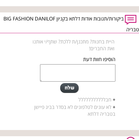
ביקורות/תגובות אודות דלתא בקניון BIG FASHION DANILOF
טבריה
היית בחנות? מתכנן/ת ללכת? שתף/י אותנו
ואת החברים!
הוסיפו חוות דעת
+
חבללללללללללל
+
לא עונים לטלפונים לא בסדר בביג פיישן
בטבריה דלתא