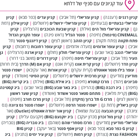
עוד קניונים עם סניף של דלתא
(רעננה)
(תל אביב)
(כפר סבא)
קניון רננים
|
קניון עזריאלי
|
קניון ערים
|
קניון
(גבעתיים)
(ירושלים)
(רמת
עזריאלי גבעתיים
|
קניון עזריאלי ירושלים
|
קניון אילון
גן)
(אילת)
(הרצליה)
|
קניון עזריאלי מול הים
|
קניון שבעת הכוכבים
|
קניון
(חיפה)
(ראש פינה)
CINEMALL (סינמול)
|
סנטר הגליל
|
עופר הקניון הגדול
(פתח תקוה)
(ראשון לציון)
(תל
פתח תקווה
|
קניון הזהב
|
קניון דיזנגוף סנטר
אביב)
(מעלה אדומים)
(רחובות)
|
קניון עופר אדומים
|
קניון עופר רחובות
|
קניון
(באר שבע)
(חולון)
(הרצליה)
עזריאלי הנגב
|
קניון עזריאלי חולון
|
קניון ארנה
|
גן
(תל אביב)
(חיפה)
(מושב בני דרור)
העיר
|
קניון עזריאלי חיפה
|
קניון דרורים
|
(ירושלים)
(קרית אונו)
(בית חרות)
קניון הדר
|
קניון קרית אונו
|
קניון אם (M) הדרך
(קרית עקרון)
(אור עקיבא)
|
עופר בילו סנטר אאוטלט
|
קניון אורות
|
ישפרו סנטר
(מודיעין)
(ירושלים)
(אשדוד)
מודיעין
|
קניון מרכזית ירושלים
|
קניון הסיטי
|
קניון
(יהוד)
(חיפה)
(אילת)
סביונים
|
מרכז קסטרא
|
ביג אילת (BIG)
|
ביג קריות (BIG)
(חיפה)
(נהריה)
(באר שבע)
|
ביג רגבה (BIG)
|
ביג באר שבע (BIG)
|
ביג קסטינה
(קרית מלאכי)
(אשדוד)
(BIG)
|
מתחם סטאר סנטר אשדוד
|
קניון שער ראשון
(ראשון לציון)
(תל אביב)
(חיפה)
|
מרכז G תל ברוך (מיקדו)
|
קניון מרכז חורב
|
(רמת גן)
(ירושלים)
(נס
קניון ביאליק
|
ישפרו סנטר הדסה
|
ישפרו סנטר נס ציונה
ציונה)
(גבעת שמואל)
(אור
|
קניון הגבעה
|
קניון אור יהודה אאוטלט (Outlet)
יהודה)
(זכרון יעקב)
(יוקנעם עלית)
|
קניון מול זכרון
|
ביג יוקנעם (BIG)
|
קניון
(מודיעין)
(שוהם)
(טבריה)
עזריאלי מודיעין
|
מרכז מסחרי שהם
|
ביג טבריה (BIG)
(כפר סבא)
(באר יעקב)
|
קניון G כפר סבא
|
קניון אסף סנטר
|
קניון BIG
(נצרת)
(ירושלים)
(נתניה)
FASHION נצרת
|
קניון רמות
|
קניון עיר ימים
|
ביג