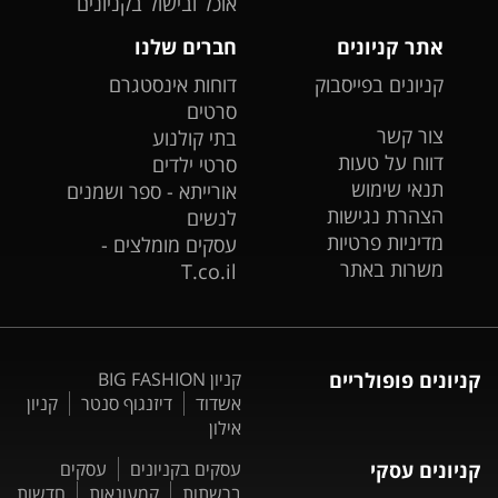
אוכל ובישול בקניונים
אתר קניונים
חברים שלנו
קניונים בפייסבוק
דוחות אינסטגרם
סרטים
צור קשר
בתי קולנוע
דווח על טעות
סרטי ילדים
תנאי שימוש
אורייתא - ספר ושמנים
הצהרת נגישות
לנשים
מדיניות פרטיות
עסקים מומלצים -
משרות באתר
T.co.il
קניונים פופולריים
קניון BIG FASHION
אשדוד
דיזנגוף סנטר
קניון
אילון
קניונים עסקי
עסקים בקניונים
עסקים
ברשתות
קמעונאות
חדשות