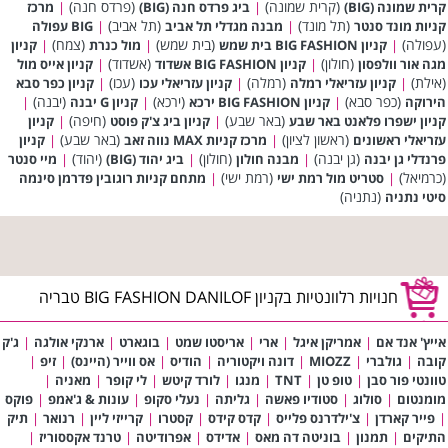
(קרית שמונה)
(פרדס חנה)
קרית שמונה (BIG)
|
ביג פרדס חנה (BIG)
|
מרכז
(תל מונד)
(תל אביב)
קניות מונד סנטר
|
מבנה מגדלי תל אביב
|
BIG עפולה
(עפולה)
(בית שמש)
(צמח)
|
קניון BIG FASHION בית שמש
|
מול כנרת
|
קניון
(חולון)
(אשדוד)
מגה אור וולפסון
|
קניון BIG FASHION אשדוד
|
קניון אייס מול
(אילת)
(רמלה)
(עכו)
|
קניון עזריאלי רמלה
|
קניון עזריאלי עכו
|
קניון כפר סבא
(כפר סבא)
(ירכא)
(יבנה)
הירוקה
|
קניון BIG FASHION ירכא
|
קניון G יבנה
|
(באר שבע)
(חיפה)
קניון ישפרו פלאנט באר שבע
|
קניון ביג צ'ק פוסט
|
קניון
(ראשון לציון)
(באר שבע)
עזריאלי ראשונים
|
מרכז קניות MAX נווה זאב
|
קניון
(גן יבנה)
(חולון)
(יהוד)
פרנדלי גן יבנה
|
מבנה חולון
|
ביג יהוד (BIG)
|
מיי סנטר
(כרמיאל)
(רמת ישי)
|
סטריט מול רמת ישי
|
מתחם קניות רוגובין פדרמן סינמה
(נתניה)
סיטי נתניה
חנויות רלוונטיות בקניון BIG FASHION DANILOF טבריה
אייץ' אנד אם
|
אמריקן איגל
|
ארי
|
אריסטו שמט
|
בוגארט
|
ארנקי אולגה
|
ג'ק
קובה
|
גולברי
|
MIOZZ
|
דונה ויקטוריה
|
הודיס
|
אס ווייר (היינס)
|
זיפ
|
טוונטי פור סבן
|
טופ טן
|
TNT
|
מנגו
|
לורד קיטש
|
לי קופר
|
מאניה
|
מומנטום
|
סולוג
|
סטודיו פאשה
|
גליתה
|
נעלי סקופ
|
עונות & ג'אמפ
|
פוקס
|
פייר קארדן
|
צ'ילדרנס פלייס
|
קדס קידס
|
קסטרו
|
קרייזי ליין
|
רנואר
|
תיק
התיקים
|
תמנון
|
בוניטה דה מאס
|
אדידס
|
אפרודיטה
|
טרנד אקססוריז
|