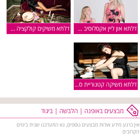
דלתא און ליין אקסלוסיב משיקים את קולקציית ה'פמלי' החדשה בגדי
דלתא משיקים קולקציה עם הדוגמנית נטלי דדון
דלתא משיקה קטגוריית ספורט חדשה
מבצעים באופנה | הלבשה | ביגוד
אין כרגע מידע אודות מבצעים נוספים, נא התעדכנו שנית בימים
הקרובים