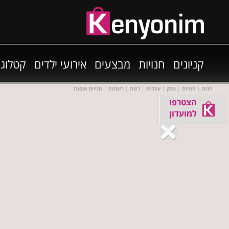
קניונים
חנויות
מבצעים
אירועי ילדים
קטלוגי
חנות
|
חנויות
|
עסק
|
עסקים
|
רשת
|
רשתות
|
חנויות אופנה
הצטרפו
למועדון