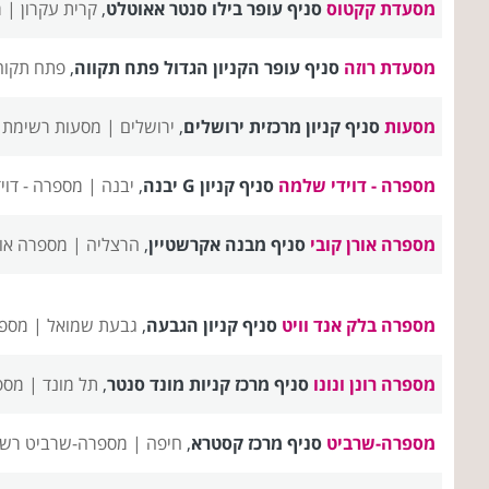
מסעדת קקטוס
סניף עופר בילו סנטר אאוטלט
,
קרית עקרון |
מ
מסעדת רוזה
סניף עופר הקניון הגדול פתח תקווה
,
פתח תקוה
מסעות
סניף קניון מרכזית ירושלים
,
ירושלים |
מסעות רשימת ס
מספרה - דוידי שלמה
סניף קניון G יבנה
,
יבנה |
מספרה - דוי
מספרה אורן קובי
סניף מבנה אקרשטיין
,
הרצליה |
מספרה אור
מספרה בלק אנד וויט
סניף קניון הגבעה
,
גבעת שמואל |
מספר
מספרה רונן ונונו
סניף מרכז קניות מונד סנטר
,
תל מונד |
מספר
מספרה-שרביט
סניף מרכז קסטרא
,
חיפה |
מספרה-שרביט רשי