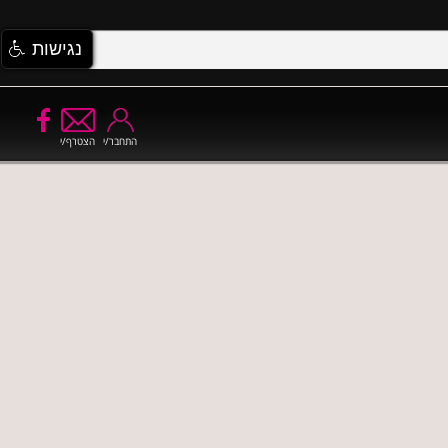
נגישות
התחבר/י
הצטרף/י