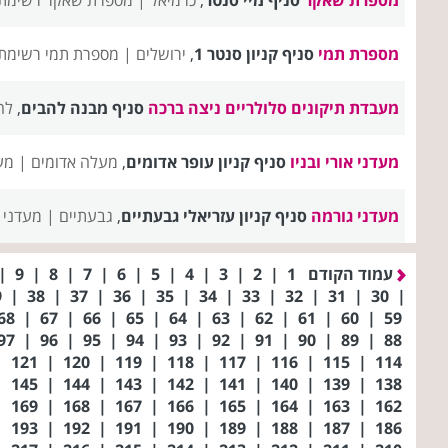
מספרת תמי
סניף קניון סנטר 1
,
ירושלים |
מספרת תמי רשימת 
מעבדת תיקונים סלולריים ניצה ברכה
סניף מבנה להבים
,
לה
מעדני אורי ובניו
סניף קניון עופר אדומים
,
מעלה אדומים |
מעד
מעדני גורמה
סניף קניון עזריאלי גבעתיים
,
גבעתיים |
מעדני 
עמוד הקודם
1
|
2
|
3
|
4
|
5
|
6
|
7
|
8
|
9
|
39
|
38
|
37
|
36
|
35
|
34
|
33
|
32
|
31
|
30
|
68
|
67
|
66
|
65
|
64
|
63
|
62
|
61
|
60
|
59
97
|
96
|
95
|
94
|
93
|
92
|
91
|
90
|
89
|
88
|
121
|
120
|
119
|
118
|
117
|
116
|
115
|
114
|
145
|
144
|
143
|
142
|
141
|
140
|
139
|
138
|
169
|
168
|
167
|
166
|
165
|
164
|
163
|
162
|
193
|
192
|
191
|
190
|
189
|
188
|
187
|
186