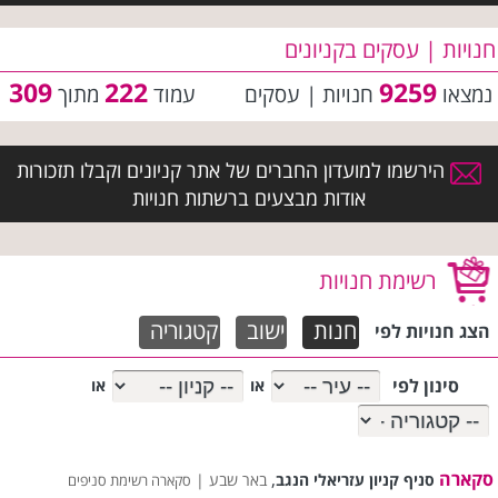
חנויות | עסקים בקניונים
309
222
9259
נמצאו
חנויות | עסקים
עמוד
מתוך
הירשמו למועדון החברים של אתר קניונים וקבלו תזכורות
אודות מבצעים ברשתות חנויות
רשימת חנויות
חנות
ישוב
קטגוריה
הצג חנויות לפי
סינון לפי
או
או
סקארה
,
סניף קניון עזריאלי הנגב
באר שבע |
סקארה רשימת סניפים