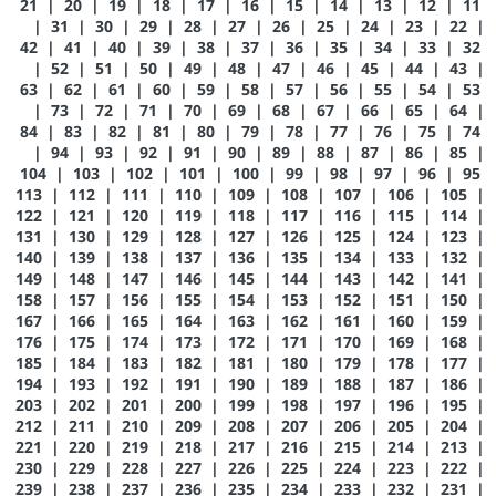
21
|
20
|
19
|
18
|
17
|
16
|
15
|
14
|
13
|
12
|
11
|
31
|
30
|
29
|
28
|
27
|
26
|
25
|
24
|
23
|
22
|
42
|
41
|
40
|
39
|
38
|
37
|
36
|
35
|
34
|
33
|
32
|
52
|
51
|
50
|
49
|
48
|
47
|
46
|
45
|
44
|
43
|
63
|
62
|
61
|
60
|
59
|
58
|
57
|
56
|
55
|
54
|
53
|
73
|
72
|
71
|
70
|
69
|
68
|
67
|
66
|
65
|
64
|
84
|
83
|
82
|
81
|
80
|
79
|
78
|
77
|
76
|
75
|
74
|
94
|
93
|
92
|
91
|
90
|
89
|
88
|
87
|
86
|
85
|
104
|
103
|
102
|
101
|
100
|
99
|
98
|
97
|
96
|
95
113
|
112
|
111
|
110
|
109
|
108
|
107
|
106
|
105
|
122
|
121
|
120
|
119
|
118
|
117
|
116
|
115
|
114
|
131
|
130
|
129
|
128
|
127
|
126
|
125
|
124
|
123
|
140
|
139
|
138
|
137
|
136
|
135
|
134
|
133
|
132
|
149
|
148
|
147
|
146
|
145
|
144
|
143
|
142
|
141
|
158
|
157
|
156
|
155
|
154
|
153
|
152
|
151
|
150
|
167
|
166
|
165
|
164
|
163
|
162
|
161
|
160
|
159
|
176
|
175
|
174
|
173
|
172
|
171
|
170
|
169
|
168
|
185
|
184
|
183
|
182
|
181
|
180
|
179
|
178
|
177
|
194
|
193
|
192
|
191
|
190
|
189
|
188
|
187
|
186
|
203
|
202
|
201
|
200
|
199
|
198
|
197
|
196
|
195
|
212
|
211
|
210
|
209
|
208
|
207
|
206
|
205
|
204
|
221
|
220
|
219
|
218
|
217
|
216
|
215
|
214
|
213
|
230
|
229
|
228
|
227
|
226
|
225
|
224
|
223
|
222
|
239
|
238
|
237
|
236
|
235
|
234
|
233
|
232
|
231
|