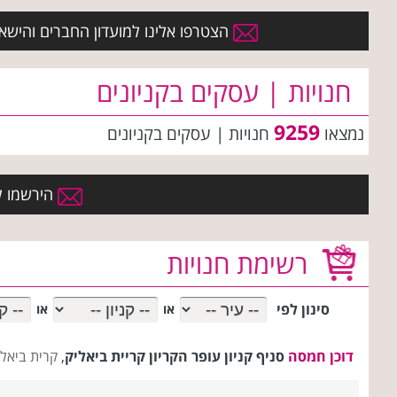
הצטרפו אלינו למועדון החברים והישארו 
חנויות | עסקים בקניונים
9259
נמצאו
חנויות | עסקים
בקניונים
הירשמו למ
רשימת חנויות
סינון לפי
או
או
דוכן חמסה
סניף קניון עופר הקריון קריית ביאליק
,
קרית ביאל