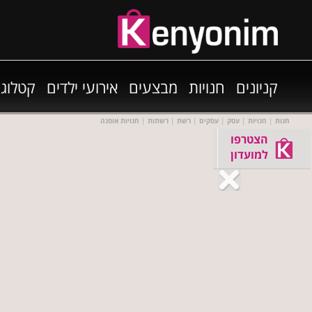
קניונים
חנויות
מבצעים
אירועי ילדים
קטלוגי
חנות
|
חנויות
|
עסק
|
עסקים
|
רשת
|
רשתות
|
חנויות אופנה
הצטרפו
למועדון