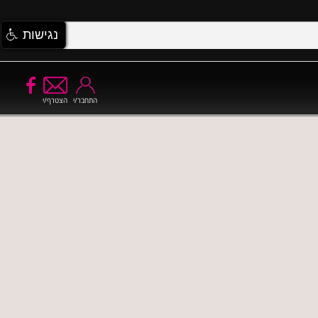
נגישות
התחבר/י
הצטרף/י