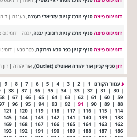
דומינוס פיצה
סניף מרכז קניות עזריאלי רעננה
,
רעננה |
דומי
דומינוס פיצה
סניף מרכז קניות רוגובין יבנה
,
יבנה |
דומינוס 
דומינוס פיצה
סניף קניון כפר סבא הירוקה
,
כפר סבא |
דומינו
דון
סניף קניון אור יהודה אאוטלט (Outlet)
,
אור יהודה |
דון 
עמוד הקודם
1
|
2
|
3
|
4
|
5
|
6
|
7
|
8
|
9
|
39
|
38
|
37
|
36
|
35
|
34
|
33
|
32
|
31
|
30
|
68
|
67
|
66
|
65
|
64
|
63
|
62
|
61
|
60
|
59
97
|
96
|
95
|
94
|
93
|
92
|
91
|
90
|
89
|
88
|
121
|
120
|
119
|
118
|
117
|
116
|
115
|
114
|
145
|
144
|
143
|
142
|
141
|
140
|
139
|
138
|
169
|
168
|
167
|
166
|
165
|
164
|
163
|
162
|
193
|
192
|
191
|
190
|
189
|
188
|
187
|
186