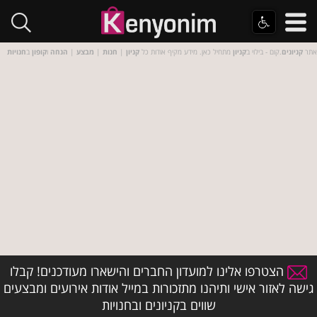
אתר
קניונים
.קום - בילוי ב
קניון
מתחיל כאן. מידע מקיף אודות כל
קניון
|
חנות
|
מבצע
|
הנחה
ו
קופון
ב
חנויות
הצטרפו אלינו למועדון החברים והישארו מעודכנים! קבלו
גישה לאזור אישי ותיהנו מתזכורות במייל אודות אירועים ומבצעים
שווים בקניונים ובחנויות