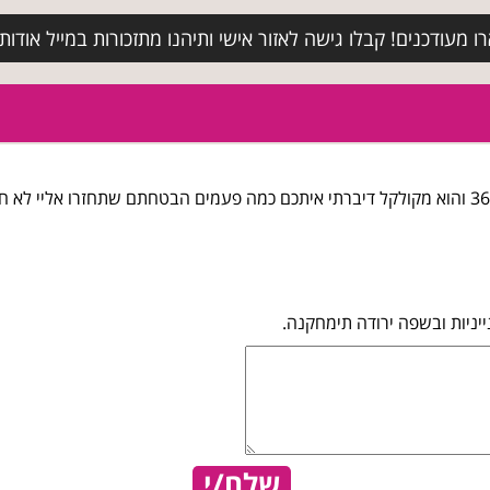
מעודכנים! קבלו גישה לאזור אישי ותיהנו מתזכורות במייל אודות א
אני רוצה להתלונן על היחס המגעיל שלכם קנתי משחק לאקסבוס 360 והוא מקולקל דיברתי איתכם כמה 
יניות ובשפה ירודה תימחקנה.
שלח/י