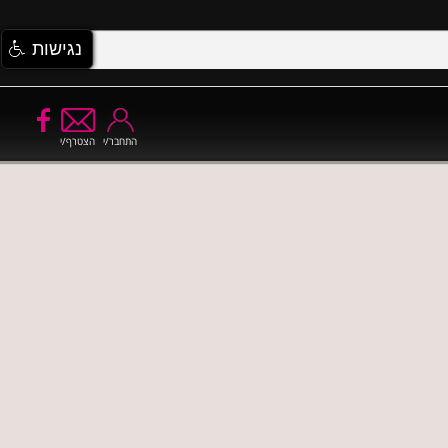
נגישות
התחבר/י
הצטרף/י