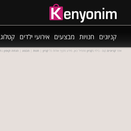
קניונים
חנויות
מבצעים
אירועי ילדים
קטלוגי
אתר
קניונים
.קום - בילוי ב
קניון
מתחיל כאן. מידע מקיף אודות כל
קניון
|
חנות
|
מבצע
|
הנחה
ו
קופון
ב
חנ