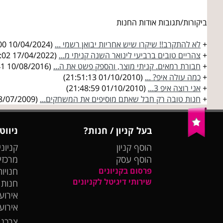
ביקורות/תגובות אודות החנות
+
לא להתקרב!! שיקרו שיש אחריות יבואן רשמי ...
(10/04/2024 17:35:00)
+
צהריים טובים ברביעי לינואר השנה קניתי מ...
(17/04/2022 14:23:02)
+
חבורת רמאים. קניתי מוצר, והספק פשט את ה...
(10/08/2016 17:34:41)
+
כמה עולה איפ? ...
(01/10/2010 21:51:13)
+
אני רוצה איפ 3...
(01/10/2010 21:48:59)
+
חנות טובה רק חבל שאתם מוסיפים את המשחקים...
(28/07/2009 10:12:56)
בעל קניון / חנות?
ניווט
הוסף קניון
קניוני
הוסף עסק
מרכזי
פרסום בקניונים
חנויות
שירותי דיגיטל לקניונים
חנות
אירועי
אירוע
צרכנו