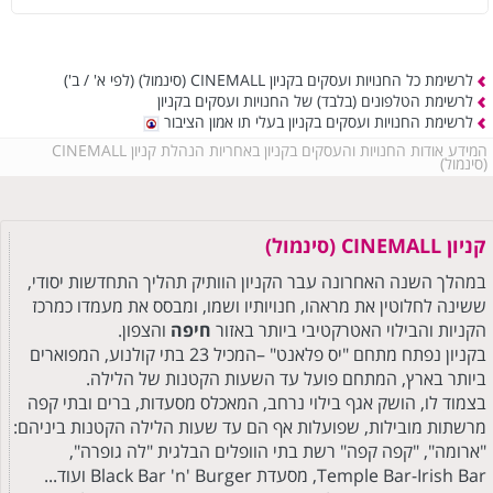
לרשימת כל החנויות ועסקים בקניון CINEMALL (סינמול)
(לפי א' / ב')
לרשימת הטלפונים (בלבד) של החנויות ועסקים בקניון
לרשימת החנויות ועסקים בקניון בעלי תו אמון הציבור
המידע אודות החנויות והעסקים בקניון באחריות הנהלת קניון CINEMALL
(סינמול)
קניון CINEMALL (סינמול)
במהלך השנה האחרונה עבר הקניון הוותיק תהליך התחדשות יסודי,
ששינה לחלוטין את מראהו, חנויותיו ושמו, ומבסס את מעמדו כמרכז
הקניות והבילוי האטרקטיבי ביותר באזור
חיפה
והצפון.
בקניון נפתח מתחם "יס פלאנט" –המכיל 23 בתי קולנוע, המפוארים
ביותר בארץ, המתחם פועל עד השעות הקטנות של הלילה.
בצמוד לו, הושק אגף בילוי נרחב, המאכלס מסעדות, ברים ובתי קפה
מרשתות מובילות, שפועלות אף הם עד שעות הלילה הקטנות ביניהם:
"ארומה", "קפה קפה" רשת בתי הוופלים הבלגית "לה גופרה",
Temple Bar-Irish Bar, מסעדת Black Bar 'n' Burger ועוד...