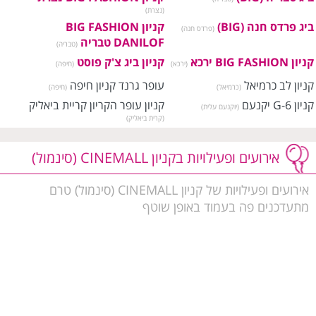
(נצרת)
ביג פרדס חנה (BIG)
קניון BIG FASHION
(פרדס חנה)
DANILOF טבריה
(טבריה)
קניון BIG FASHION ירכא
קניון ביג צ'ק פוסט
(ירכא)
(חיפה)
קניון לב כרמיאל
עופר גרנד קניון חיפה
(כרמיאל)
(חיפה)
קניון G-6 יקנעם
קניון עופר הקריון קריית ביאליק
(יוקנעם עלית)
(קרית ביאליק)
קניון עופר לב חדרה
קניון מרכז פנורמה
(חדרה)
(חיפה)
קניון עזריאלי חיפה
קניון אורות
אירועים ופעילויות בקניון CINEMALL (סינמול)
(חיפה)
(אור עקיבא)
קניון חוצות אלונים
קניון חוצות כרמיאל
(קיבוץ אלונים)
(כרמיאל)
אירועים ופעילויות של קניון CINEMALL (סינמול) טרם
מרכז קסטרא
קניון העמקים
(חיפה)
(עפולה)
מתעדכנים פה בעמוד באופן שוטף
קניון כוכב הצפון
קניון סיטי סנטר OUTLET
(מעלות תרשיחא)
(חיפה)
קניון בנימין
קניון פרנדלי בעמק
(בית שאן)
(עפולה)
קניון מרכז חורב
קניון (הצפון) נהריה
(חיפה)
(נהריה)
קניון לב העיר - נצרת
קניון גני הדרים
(נצרת עלית)
(חדרה)
קניון פרץ סנטר מגדל העמק
עמק מול (לב העמק)
(מגדל
(מגדל העמק)
העמק)