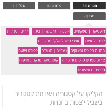
חנויות
סידורים
אוכל
(19)
(8)
(52)
בילוי
(1)
אופטיקה | משקפיים
אופנה | הלבשה | ביגוד
ילדים ותינוקות
לבית ולמשרד
מוצרי חשמל אלק' ומחשבים
מתנות חפצים ופינוקים
נעליים | הנעלה
ספורט ושטח
צילום ספרים סרטים ומוסיקה
קוסמטיקה מרקחת וטיפוח
תכשיטים ושעונים
הקליקו על קטגוריה ו/או תת קטגוריה
בשביל לצפות בחנויות