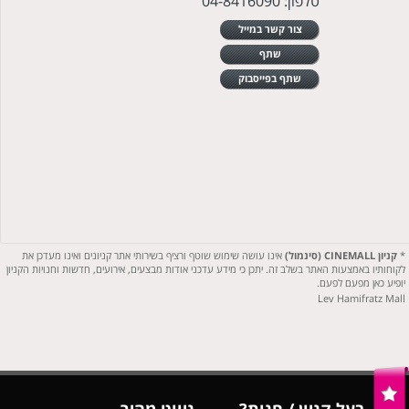
טלפון: 04-8416090
צור קשר במייל
שתף
שתף בפייסבוק
*
קניון CINEMALL (סינמול)
אינו עושה שימוש שוטף ורציף בשירותי אתר קניונים ואינו מעדכן את
לקוחותיו באמצעות האתר בשלב זה. יתכן כי מידע עדכני אודות מבצעים, אירועים, חדשות וחנויות הקניון
יופיע כאן מפעם לפעם.
Lev Hamifratz Mall