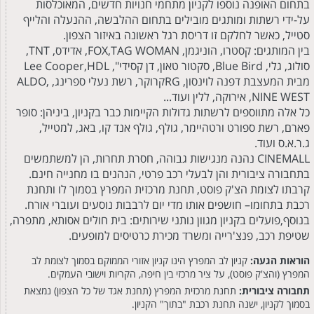
בתחום האופנה נוספו לקניון מתחמי חנויות חדשים, המאוכלסות
על-ידי רשתות ומותגים מובילים בתחום ההלבשה, ההנעלה והלייף
סטייל, כאשר לחלקם זו דריסת רגל ראשונה באיזור הצפון.
בין המותגים: קסטרו, הוניגמן, FOX,TAG WOMAN, אדידס, TNT,
סולוג, גלי, Blue Bird, סקטור טאון, דן קסידי", Lee Cooper,HDL
מבית המעצבת דפנה לוינסון, RGקרוקר, רשת נעלי ספרינג, ALDO,
NINE WEST, אירוקה, ללין ועוד...
כל אלה מתווספים לרשתות גדולות הקיימות כבר בקניון, ביניהן: סופר
פארם, רשת ספורט ורטהיימר, גולף, גולף אנד קו, באג, למטייל,
ג.ר.א.ס ועוד.
CINEMALL נהנה מנגישות גבוהה, חסרת תחרות, הן למשתמשים
בתחבורה ציבורית והן לבעלי רכב פרטי, הנהנים בו מחנייה חינם.
קרבתו לצומת הצ'ק פוסט, תחנת מרכזית המפרץ בסמוך לו ותחנת
רכבת בתחומו– חושפים אותו מדי יום לרבבות נוסעים ועוברי אורח.
בנוסף,פועלים בקניון מגוון נותני שירותים: בית חולים אסותא, מתפרה,
שטיפת רכב, פנצ'רייה ומשרד מכירת כרטיסים למופעים.
הוראות הגעה:
קניון לב המפרץ הינו קניון אזורי הממוקם בסמוך לצומת לב
המפרץ (והצ'ק פוסט), על ציר מרכזי בין חיפה, הקריות וישובי העמקים.
תחבורה ציבורית:
תחנת מרכזית המפרץ (תחנת אגד של כל הצפון) נמצאת
בסמוך לקניון, ישנה תחנת רכבת "בתוך" הקניון.