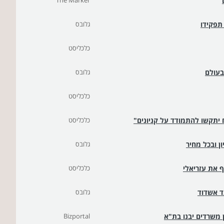
The Marker
גלובס
כלכליסט
גלובס
כלכליסט
יתקשו להתמודד על קניונים"
כלכליסט
ן ובכל מחיר
גלובס
כלכליסט
ד אשדוד
גלובס
ן משרדים יבנו בת"א
Bizportal