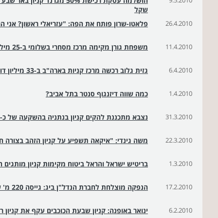
9.5.2010
שקל
26.4.2010
פלאטו-שרון פותח את הפה: "עזריאלי ראשון? אני ה
11.4.2010
משפחת גורן מקימה מרכז מסחרי בשלומי ב-25 מיליון שקל
6.4.2010
גזית גלוב רכשה מרכז קניות בארה"ב ב-33 מיליון דולר
1.4.2010
כמה שווה דיזנגוף סנטר בתל אביב?
31.3.2010
נצבא מתכננת להקים קניון בנתניה בהשקעה של כ-100 מיליון דולר
22.3.2010
משה גינדי: "איקאה תשפיע על קניון הזהב בצורה חי
1.3.2010
בריטיש ישראל והראל ביטוח מקימות קניון מותגים 
17.2.2010
הנפקה מוצלחת לחברת הנדל"ן ביג: גייסה 220 מ' ש' בהנפקת אג"ח למוסדיים
6.2.2010
ינואר באופנה: קניון שבעת הכוכבים עקף את קניון 