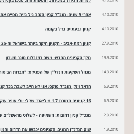
4.10.2010
למרות הגידול במכירות, חופשות החג פגעו בקניונים
4.10.2010
אחרי 9 שנים: מנכ"ל קניון הזהב גיל גזית מסיים את תפקידו
4.10.2010
קניון גבעתיים גדל בקומה
27.9.2010
קניון רמת-אביב - הקניון היקר ביותר בישראל וה-35 בעולם
19.9.2010
מלך הקניונים החדש: משה רוזנבלום סוגר חשבון
14.9.2010
מנהל השקעות הנדל"ן של הפניקס: "חברות הביטוח 
6.9.2010
הראל ויזל, מנכ"ל פוקס: אני לא חייב לשבת בכל קניו
6.9.2010
16 קניונים תמורת 1.7 מיליארד שקל: יולי עופר עוקף את עזריאלי
2.9.2010
מנכ"ל קניון רחובות: השאיפה - לשלוט מראשל"צ ע
1.9.2010
שוק הנדל"ן המניב: הקניונים יכבשו את הדרום והמו