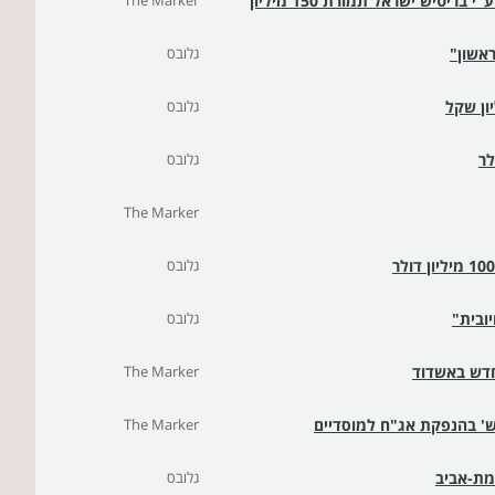
הושלמה עסקת רכישת 50% מגרנד קניון באר שבע ע"י בריטיש ישראל תמורת 150 מיליון
The Marker
ראשון"
גלובס
גלובס
גלובס
The Marker
גלובס
ובית"
גלובס
חדש באשדוד
The Marker
The Marker
רמת-אביב
גלובס