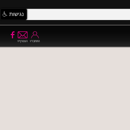
נגישות
התחבר/י
הצטרף/י