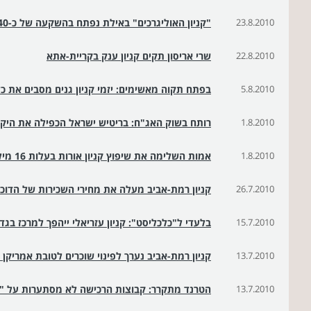
23.8.2010
"קניון האוליגרכים" באילת נפתח בהשקעה של כ-40 מיליון שקל
22.8.2010
שרי אריסון תקים קניון ענק בקריית-אתא
5.8.2010
בפתח תקוה מאשימים: יזמי קניון גנים מסבים את כ
1.8.2010
רותח בשוק האג"ח: בריטיש ישראל הכפילה את היק
1.8.2010
אמות השלימה את שיפוץ קניון אורות בעלות 16 מיליון שקל
26.7.2010
קניון רמת-אביב מעלה את מחירי השכירות של הדוכנ
15.7.2010
בלעדי ל"כלכליסט": קניון עזריאלי ייהפך למרכז בגד
13.7.2010
קניון רמת-אביב נערך לפינוי שוכרים לטובת אמריקן 
13.7.2010
הטרנד מתקרר: קבוצות הרכישה לא מסתערות על "BLUE"