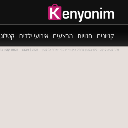
קניונים
חנויות
מבצעים
אירועי ילדים
קטלוגי
אתר
קניונים
.קום - בילוי ב
קניון
מתחיל כאן. מידע מקיף אודות כל
קניון
|
חנות
|
מבצע
|
הנחה
ו
קופון
ב
חנ