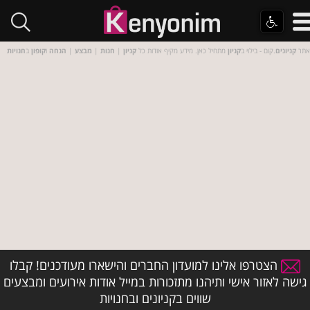
אתר
קניונים
.קום - בילוי ב
קניון
מתחיל כאן. מידע מקיף אודות כל
קניון
|
חנות
|
מבצע
|
הנחה
ו
קופון
ב
חנויות
הצטרפו אלינו למועדון החברים והישארו מעודכנים! קבלו
גישה לאזור אישי ותיהנו מתזכורות במייל אודות אירועים ומבצעים
שווים בקניונים ובחנויות