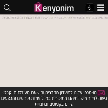
אתר
קניונים
.קום - בילוי ב
קניון
מתחיל כאן. מידע מקיף אודות כל
קניון
|
חנות
|
מבצע
|
הנחה
ו
קופון
ב
חנויות
הצטרפו אלינו למועדון החברים והישארו מעודכנים! קבלו
גישה לאזור אישי ותיהנו מתזכורות במייל אודות אירועים ומבצעים
שווים בקניונים ובחנויות