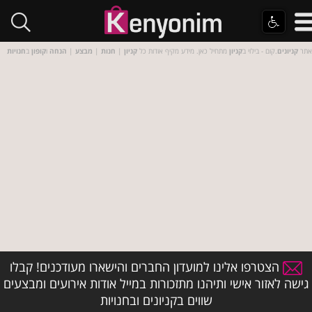
אתר
קניונים
.קום - בילוי ב
קניון
מתחיל כאן. מידע מקיף אודות כל
קניון
|
חנות
|
מבצע
|
הנחה
ו
קופון
ב
חנויות
הצטרפו אלינו למועדון החברים והישארו מעודכנים! קבלו
גישה לאזור אישי ותיהנו מתזכורות במייל אודות אירועים ומבצעים
שווים בקניונים ובחנויות