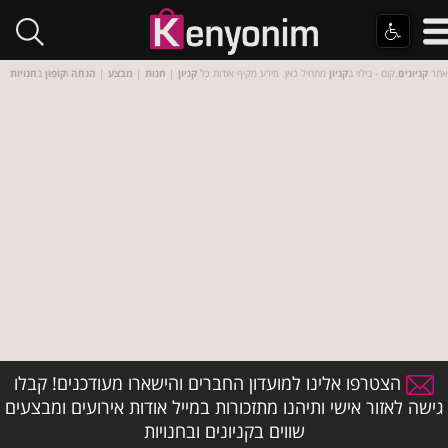
אתר
קניונים
.קום - בילוי ב
קניון
מתחיל כאן. מידע מקיף אודות כל
קניון
|
חנות
|
מבצע
|
הנחה
ו
קופון
ב
חנויות
הצטרפו אלינו למועדון החברים והישארו מעודכנים! קבלו
גישה לאזור אישי ותיהנו מתזכורות במייל אודות אירועים ומבצעים
שווים בקניונים ובחנויות