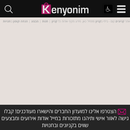
אתר
קניונים
.קום - בילוי ב
קניון
מתחיל כאן. מידע מקיף אודות כל
קניון
|
חנות
|
מבצע
|
הנחה
ו
קופון
ב
חנויות
הצטרפו אלינו למועדון החברים והישארו מעודכנים! קבלו
גישה לאזור אישי ותיהנו מתזכורות במייל אודות אירועים ומבצעים
שווים בקניונים ובחנויות