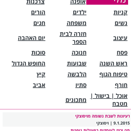
כללי
אופנה
צרכנות
קניות
ילדים
הורים
נשים
משפחה
חגים
חזרה לבית
עיצוב
יום האהבה
הספר
פסח
חנוכה
סוכות
ראש השנה
שבועות
החופש הגדול
טיפוח הגוף
הלבשה
קיץ
חורף
סתיו
אביב
אוכל | בישול |
מתכונים
מטבח
רעיונות לשבת גשומה מויסוצקי
9.1.2015 | ויסוצקי
תה ירוק לעוסקים בפעילות גופנית