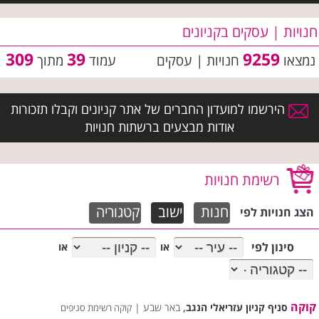
חנויות | עסקים בקניונים
309
39
9259
נמצאו
חנויות | עסקים
עמוד
מתוך
הירשמו למועדון החברים של אתר קניונים וקבלו תזכורות
אודות מבצעים ברשתות חנויות
רשימת חנויות
חנות
ישוב
קטגוריה
הצג חנויות לפי
סינון לפי
או
או
קוקה
,
סניף קניון עזריאלי הנגב
באר שבע |
קוקה רשימת סניפים