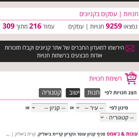
חנויות | עסקים בקניונים
309
216
9259
נמצאו
חנויות | עסקים
עמוד
מתוך
הירשמו למועדון החברים של אתר קניונים וקבלו תזכורות
אודות מבצעים ברשתות חנויות
רשימת חנויות
חנות
ישוב
קטגוריה
הצג חנויות לפי
סינון לפי
או
או
עונות & ג'אמפ
,
סניף קניון עופר הקריון קריית ביאליק
קרית ביאליק |
עונות 