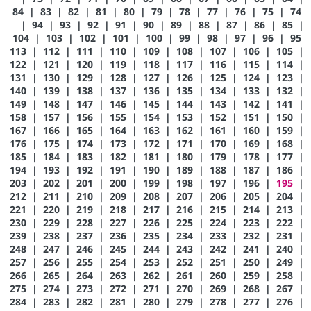
84
|
83
|
82
|
81
|
80
|
79
|
78
|
77
|
76
|
75
|
74
|
94
|
93
|
92
|
91
|
90
|
89
|
88
|
87
|
86
|
85
|
104
|
103
|
102
|
101
|
100
|
99
|
98
|
97
|
96
|
95
113
|
112
|
111
|
110
|
109
|
108
|
107
|
106
|
105
|
122
|
121
|
120
|
119
|
118
|
117
|
116
|
115
|
114
|
131
|
130
|
129
|
128
|
127
|
126
|
125
|
124
|
123
|
140
|
139
|
138
|
137
|
136
|
135
|
134
|
133
|
132
|
149
|
148
|
147
|
146
|
145
|
144
|
143
|
142
|
141
|
158
|
157
|
156
|
155
|
154
|
153
|
152
|
151
|
150
|
167
|
166
|
165
|
164
|
163
|
162
|
161
|
160
|
159
|
176
|
175
|
174
|
173
|
172
|
171
|
170
|
169
|
168
|
185
|
184
|
183
|
182
|
181
|
180
|
179
|
178
|
177
|
194
|
193
|
192
|
191
|
190
|
189
|
188
|
187
|
186
|
203
|
202
|
201
|
200
|
199
|
198
|
197
|
196
|
195
|
212
|
211
|
210
|
209
|
208
|
207
|
206
|
205
|
204
|
221
|
220
|
219
|
218
|
217
|
216
|
215
|
214
|
213
|
230
|
229
|
228
|
227
|
226
|
225
|
224
|
223
|
222
|
239
|
238
|
237
|
236
|
235
|
234
|
233
|
232
|
231
|
248
|
247
|
246
|
245
|
244
|
243
|
242
|
241
|
240
|
257
|
256
|
255
|
254
|
253
|
252
|
251
|
250
|
249
|
266
|
265
|
264
|
263
|
262
|
261
|
260
|
259
|
258
|
275
|
274
|
273
|
272
|
271
|
270
|
269
|
268
|
267
|
284
|
283
|
282
|
281
|
280
|
279
|
278
|
277
|
276
|